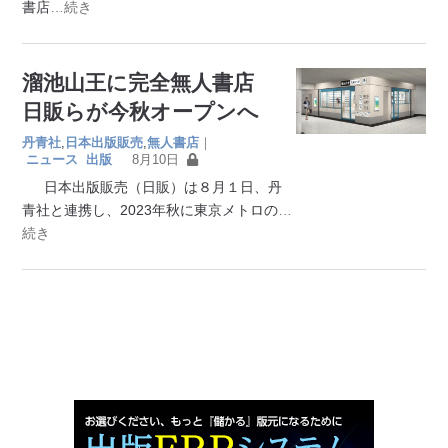
書店
…続き
溜池山王に完全無人書店
日販らが今秋オープンへ
丹青社
,
日本出版販売
,
無人書店
｜
ニュース
出版
8月10日
日本出版販売（日販）は８月１日、丹
青社と連携し、2023年秋に東京メトロの
…
続き