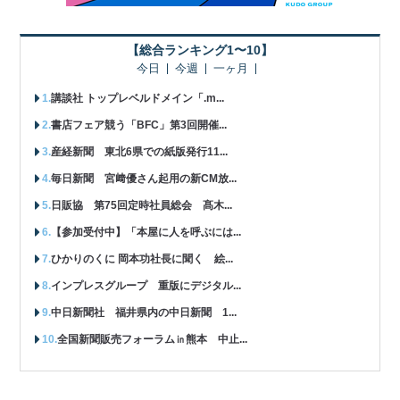
【総合ランキング1〜10】
今日
今週
一ヶ月
講談社 トップレベルドメイン「.m...
書店フェア競う「BFC」第3回開催...
産経新聞 東北6県での紙版発行11...
毎日新聞 宮﨑優さん起用の新CM放...
日販協 第75回定時社員総会 髙木...
【参加受付中】「本屋に人を呼ぶには...
ひかりのくに 岡本功社長に聞く 絵...
インプレスグループ 重版にデジタル...
中日新聞社 福井県内の中日新聞 1...
全国新聞販売フォーラム㏌熊本 中止...