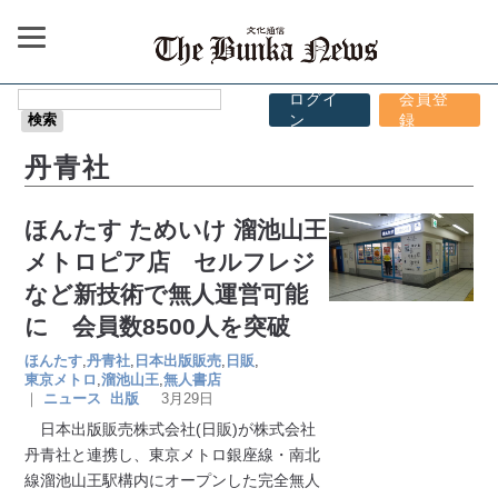
ログイ
会員登
ン
録
丹青社
ほんたす ためいけ 溜池山王
メトロピア店 セルフレジ
など新技術で無人運営可能
に 会員数8500人を突破
ほんたす
,
丹青社
,
日本出版販売
,
日販
,
東京メトロ
,
溜池山王
,
無人書店
｜
ニュース
出版
3月29日
日本出版販売株式会社(日販)が株式会社
丹青社と連携し、東京メトロ銀座線・南北
線溜池山王駅構内にオープンした完全無人