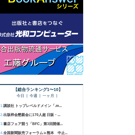
【総合ランキング1〜10】
今日
今週
一ヶ月
講談社 トップレベルドメイン「.m...
出版梓会懇親会に170人超 日販・...
書店フェア競う「BFC」第3回開催...
全国新聞販売フォーラム㏌熊本 中止...