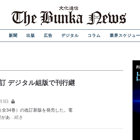
新聞
出版
広告
デジタル
コラム
業界スケジュ
訂 デジタル組版で刊行継
月3日
全34巻）の改訂新版を発売した。電
要があ
…続き