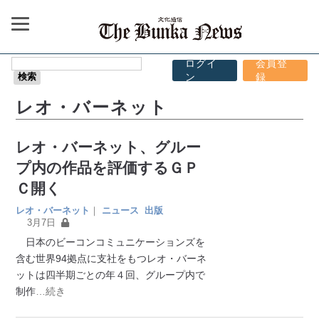
ログイ
会員登
ン
録
レオ・バーネット
レオ・バーネット、グルー
プ内の作品を評価するＧＰ
Ｃ開く
レオ・バーネット
｜
ニュース
出版
3月7日
日本のビーコンコミュニケーションズを
含む世界94拠点に支社をもつレオ・バーネ
ットは四半期ごとの年４回、グループ内で
制作
…続き