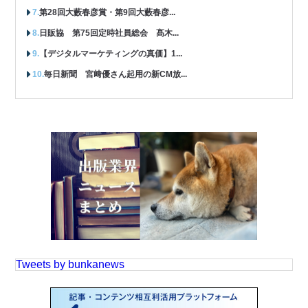
第28回大藪春彦賞・第9回大藪春彦...
日販協 第75回定時社員総会 髙木...
【デジタルマーケティングの真価】1...
毎日新聞 宮﨑優さん起用の新CM放...
Tweets by bunkanews