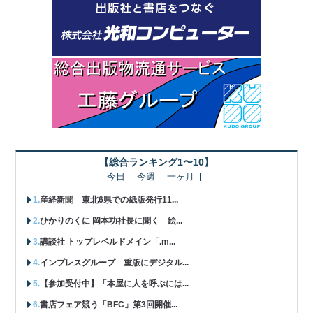
【総合ランキング1〜10】
今日
今週
一ヶ月
産経新聞 東北6県での紙版発行11...
ひかりのくに 岡本功社長に聞く 絵...
講談社 トップレベルドメイン「.m...
インプレスグループ 重版にデジタル...
【参加受付中】「本屋に人を呼ぶには...
書店フェア競う「BFC」第3回開催...