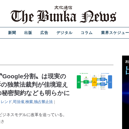
新聞
出版
広告
デジタル
コラム
業界スケジュ
Google分割〟は現実の
訴の独禁法裁判が佳境迎え
の秘密契約なども明らかに
トレンド
,
司法省
,
検索
,
独占禁止法
｜
のビジネスモデルに改革を迫っている。
続き