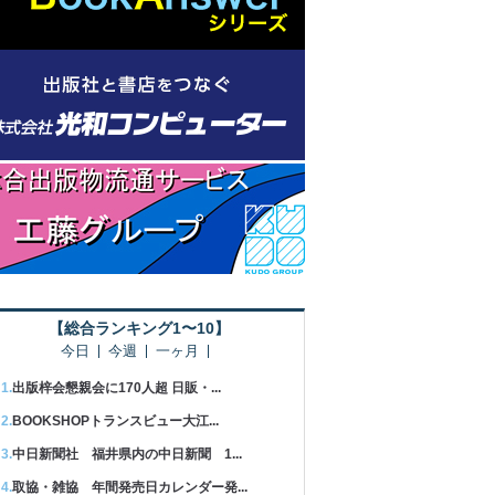
【総合ランキング1〜10】
今日
今週
一ヶ月
出版梓会懇親会に170人超 日販・...
BOOKSHOPトランスビュー大江...
中日新聞社 福井県内の中日新聞 1...
取協・雑協 年間発売日カレンダー発...