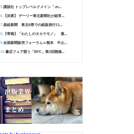
講談社 トップレベルドメイン「.m...
【決算】 デーリー東北新聞社が経常...
産経新聞 東北6県での紙版発行11...
【寄稿】「わたしのタカラモノ」 童...
全国新聞販売フォーラム㏌熊本 中止...
書店フェア競う「BFC」第3回開催...