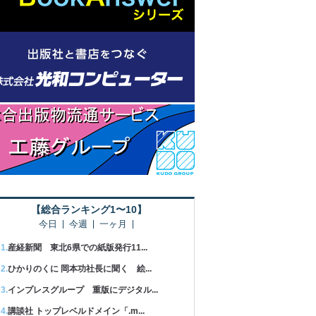
【総合ランキング1〜10】
今日
今週
一ヶ月
産経新聞 東北6県での紙版発行11...
ひかりのくに 岡本功社長に聞く 絵...
インプレスグループ 重版にデジタル...
講談社 トップレベルドメイン「.m...