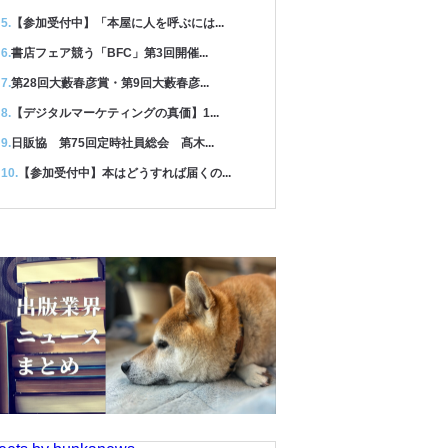
【参加受付中】「本屋に人を呼ぶには...
書店フェア競う「BFC」第3回開催...
第28回大藪春彦賞・第9回大藪春彦...
【デジタルマーケティングの真価】1...
日販協 第75回定時社員総会 髙木...
【参加受付中】本はどうすれば届くの...