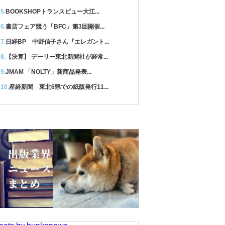
BOOKSHOPトランスビュー大江...
書店フェア競う「BFC」第3回開催...
日経BP 中野信子さん『エレガント...
【決算】 デーリー東北新聞社が経常...
JMAM 「NOLTY」新商品発表...
産経新聞 東北6県での紙版発行11...