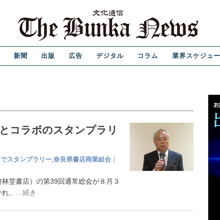
新聞
出版
広告
デジタル
コラム
業界スケジュ
館とコラボのスタンプラリ
んでスタンプラリー
,
奈良県書店商業組合
｜
林堂書店）の第39回通常総会が８月３
かれ、
…続き