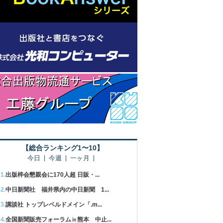
【総合ランキング1〜10】
今日
今週
一ヶ月
出版梓会懇親会に170人超 日販・...
中日新聞社 福井県内の中日新聞 1...
講談社 トップレベルドメイン「.m...
全国新聞販売フォーラム㏌熊本 中止...