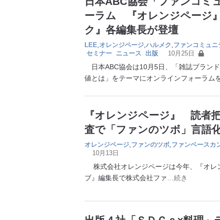
日本ABC協会「ファンコミ
ーラム 『オレンジページ』『
ク』各編集長が登壇
LEE
,
オレンジページ
,
ハルメク
,
ファンコミュニ
セミナー
ニュース
出版
10月25日
日本ABC協会は10月5日、「雑誌ブラン
値とは」をテーマにオンラインフォーラム
『オレンジページ』 読者
査で「ファンのツボ」言語
オレンジページ
,
ファンのツボ
,
ファンベースカ
10月13日
株式会社オレンジページは今年、『オレン
ブ』編集長で株式会社ファ
…続き