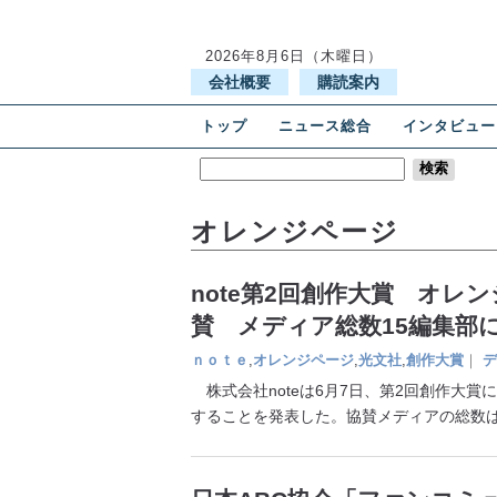
2026年8月6日（木曜日）
会社概要
購読案内
トップ
ニュース総合
インタビュー
オレンジページ
note第2回創作大賞 オレ
賛 メディア総数15編集部
ｎｏｔｅ
,
オレンジページ
,
光文社
,
創作大賞
｜
デ
株式会社noteは6月7日、第2回創作大
することを発表した。協賛メディアの総数