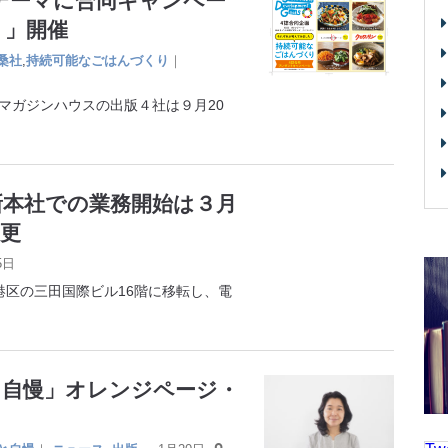
テーマに合同キャンペー
り」開催
桑社
,
持続可能なごはんづくり
｜
ガジンハウスの出版４社は９月20
新本社での業務開始は３月
更
5日
区の三田国際ビル16階に移転し、電
と自慢」オレンジページ・