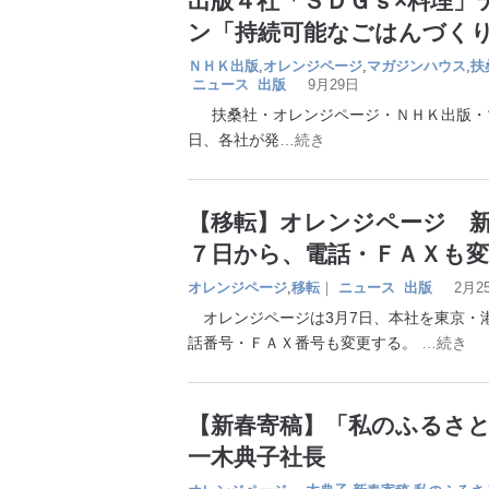
出版４社「ＳＤＧｓ×料理」
ン「持続可能なごはんづく
ＮＨＫ出版
,
オレンジページ
,
マガジンハウス
,
扶
ニュース
出版
9月29日
扶桑社・オレンジページ・ＮＨＫ出版・マ
日、各社が発
…続き
【移転】オレンジページ 
７日から、電話・ＦＡＸも変
オレンジページ
,
移転
｜
ニュース
出版
2月2
オレンジページは3月7日、本社を東京・港
話番号・ＦＡＸ番号も変更する。
…続き
【新春寄稿】「私のふるさ
一木典子社長