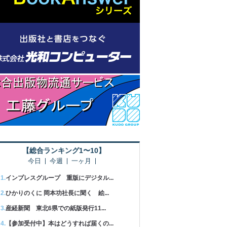
【総合ランキング1〜10】
今日
今週
一ヶ月
インプレスグループ 重版にデジタル...
ひかりのくに 岡本功社長に聞く 絵...
産経新聞 東北6県での紙版発行11...
【参加受付中】本はどうすれば届くの...