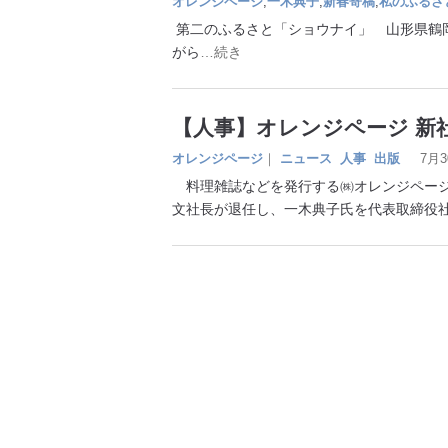
オレンジページ
,
一木典子
,
新春寄稿
,
私のふるさ
第二のふるさと「ショウナイ」 山形県鶴
がら
…続き
【人事】オレンジページ 新
オレンジページ
｜
ニュース
人事
出版
7月
料理雑誌などを発行する㈱オレンジページ
文社長が退任し、一木典子氏を代表取締役