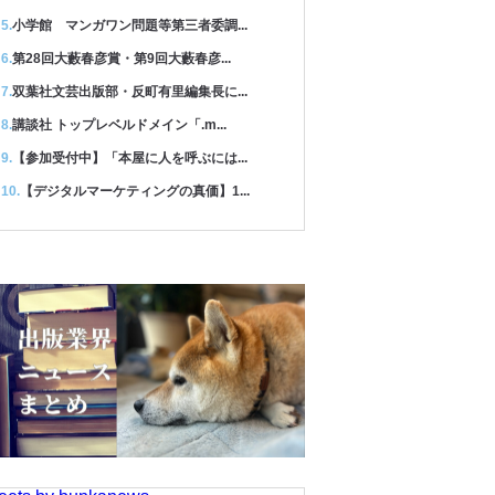
小学館 マンガワン問題等第三者委調...
第28回大藪春彦賞・第9回大藪春彦...
双葉社文芸出版部・反町有里編集長に...
講談社 トップレベルドメイン「.m...
【参加受付中】「本屋に人を呼ぶには...
【デジタルマーケティングの真価】1...