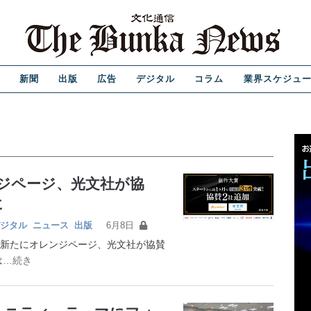
新聞
出版
広告
デジタル
コラム
業界スケジュ
ンジページ、光文社が協
に
ジタル
ニュース
出版
6月8日
賞に新たにオレンジページ、光文社が協賛
は
…続き