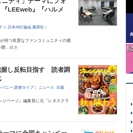
ュニティ」テーマにフォ
LEEweb』『ハルメ
ティ
,
日本ABC協会
,
集英社
｜
ドが持つ良質なファンコミュニティの価
を開
…続き
把握し反転目指す 読者調
化
ンパニー
,
読者タイプ
｜
ニュース
出版
ジページ』編集長に元『レタスクラ