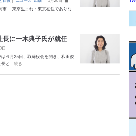
Tw
と自慢
｜
ニュース
出版
1月20日
岡市 東京生まれ・東京在住でありな
社長に一木典子氏が就任
30日
は６月25日、取締役会を開き、和田俊
社長と
…続き