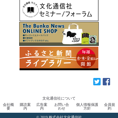
文化通信社について
会社概
購読案
広告案
お問い合
個人情報保護
会員規
要
内
内
わせ
方針
約
© 2019 株式会社文化通信社