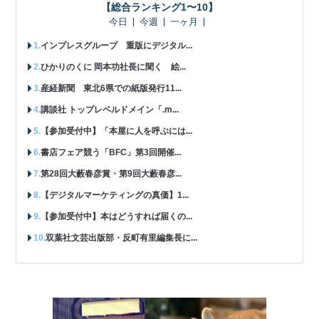
【総合ランキング1〜10】
今日
今週
一ヶ月
インプレスグループ 重版にデジタル...
ひかりのくに 岡本功社長に聞く 絵...
産経新聞 東北6県での紙版発行11...
講談社 トップレベルドメイン「.m...
【参加受付中】「本屋に人を呼ぶには...
書店フェア競う「BFC」第3回開催...
第28回大藪春彦賞・第9回大藪春彦...
【デジタルマーケティングの真価】1...
【参加受付中】本はどうすれば届くの...
双葉社文芸出版部・反町有里編集長に...