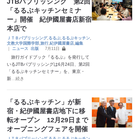
JTBパブリッシング 第2回
「るるぶキッチンセミナ
ー」開催 紀伊國屋書店新宿
本店で
ＪＴＢパブリッシング
,
るるぶ
,
るるぶキッチン
,
文教大学国際学部
,
旅行
,
紀伊國屋書店
,
編集
｜
ニュース
出版
7月11日
旅行ガイドブック『るるぶ』を発行して
いるJTBパブリッシングは6月24日、第2回
「るるぶキッチンセミナー」を、東京・
新
…続き
「るるぶキッチン」が新
宿・紀伊國屋書店地下に移
転オープン 12月29日まで
オープニングフェアを開催
ＪＴＢパブリッシング
,
るるぶ
,
るるぶキッチン
,