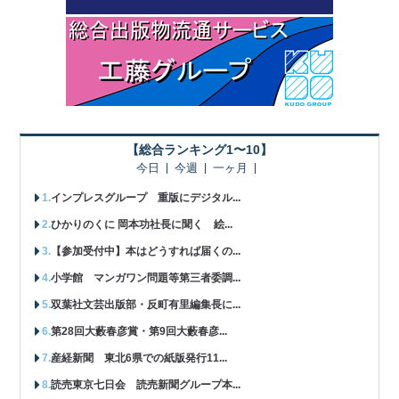
【総合ランキング1〜10】
今日
今週
一ヶ月
インプレスグループ 重版にデジタル...
ひかりのくに 岡本功社長に聞く 絵...
【参加受付中】本はどうすれば届くの...
小学館 マンガワン問題等第三者委調...
双葉社文芸出版部・反町有里編集長に...
第28回大藪春彦賞・第9回大藪春彦...
産経新聞 東北6県での紙版発行11...
読売東京七日会 読売新聞グループ本...