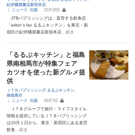
紀伊國屋書店新宿本店
｜
ニュース
出版
12月10日
JTBパブリッシングは、直営する飲食店
「editor’s fav るるぶキッチン」を東京・新
宿区の紀伊國屋書店新宿本店
…続き
「るるぶキッチン」と福島
県南相馬市が特集フェア
カツオを使った新グルメ提
供
ＪＴＢパブリッシング
,
るるぶキッチン
,
南相馬市
｜
ニュース
出版
10月7日
ＪＴＢグループで旅行・ライフスタイル
情報を提供しているＪＴＢパブリッシング
は10月１日から、東京・新宿区にある直営
飲食
…続き