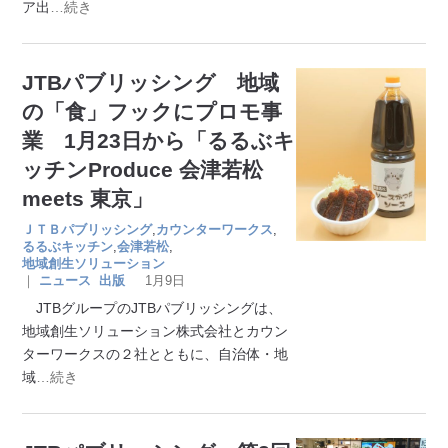
ア出
…続き
JTBパブリッシング 地域
の「食」フックにプロモ事
業 1月23日から「るるぶキ
ッチンProduce 会津若松
meets 東京」
ＪＴＢパブリッシング
,
カウンターワークス
,
るるぶキッチン
,
会津若松
,
地域創生ソリューション
｜
ニュース
出版
1月9日
JTBグループのJTBパブリッシングは、
地域創生ソリューション株式会社とカウン
ターワークスの２社とともに、自治体・地
域
…続き