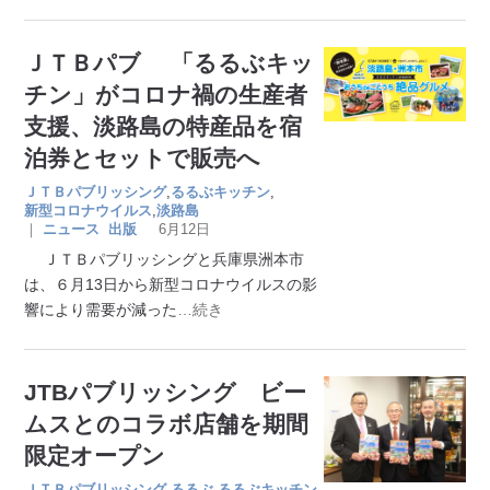
ＪＴＢパブ 「るるぶキッ
チン」がコロナ禍の生産者
支援、淡路島の特産品を宿
泊券とセットで販売へ
ＪＴＢパブリッシング
,
るるぶキッチン
,
新型コロナウイルス
,
淡路島
｜
ニュース
出版
6月12日
ＪＴＢパブリッシングと兵庫県洲本市
は、６月13日から新型コロナウイルスの影
響により需要が減った
…続き
JTBパブリッシング ビー
ムスとのコラボ店舗を期間
限定オープン
ＪＴＢパブリッシング
,
るるぶ
,
るるぶキッチン