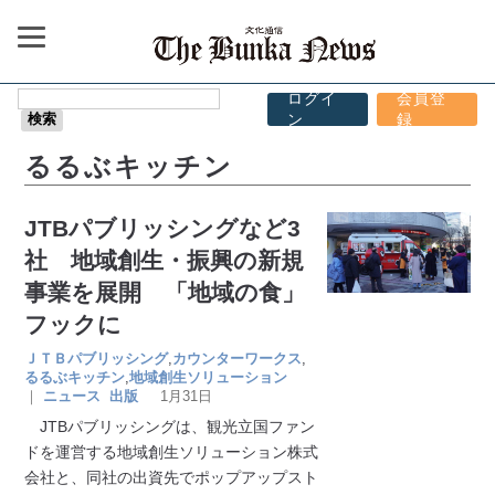
ログイ
会員登
ン
録
るるぶキッチン
JTBパブリッシングなど3
社 地域創生・振興の新規
事業を展開 「地域の食」
フックに
ＪＴＢパブリッシング
,
カウンターワークス
,
るるぶキッチン
,
地域創生ソリューション
｜
ニュース
出版
1月31日
JTBパブリッシングは、観光立国ファン
ドを運営する地域創生ソリューション株式
会社と、同社の出資先でポップアップスト