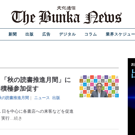
新聞
出版
広告
デジタル
コラム
業界スケジュ
C 「秋の読書推進月間」に
の積極参加促す
秋の読書推進月間
｜
ニュース
出版
１日を中心に各書店への来客などを促進
」実行
…続き