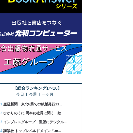
【総合ランキング1〜10】
今日
今週
一ヶ月
産経新聞 東北6県での紙版発行11...
ひかりのくに 岡本功社長に聞く 絵...
インプレスグループ 重版にデジタル...
講談社 トップレベルドメイン「.m...