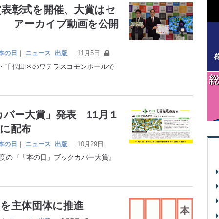
賞表彰式を開催、大賞はセ
」 アーカイブ動画を公開
本の日
｜
ニュース
出版
11月5日
・千代田区のワテラスコモンホールで
カバー大賞」発表 11月１
者に配布
本の日
｜
ニュース
出版
10月29日
年度の『「本の日」ブックカバー大賞』
連を主体団体に推進