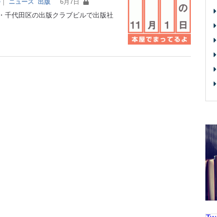
会
｜
ニュース
出版
6月7日
・千代田区の出版クラブビルで出版社