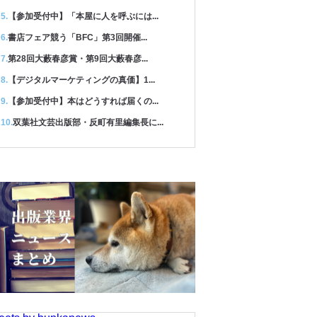
【参加受付中】「本屋に人を呼ぶには...
書店フェア競う「BFC」第3回開催...
第28回大藪春彦賞・第9回大藪春彦...
【デジタルマーケティングの真価】1...
【参加受付中】本はどうすれば届くの...
双葉社文芸出版部・反町有里編集長に...