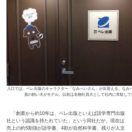
入口では、ベレ出版のキャラクター「なみへいさん」が出迎える。なみ
員の飼い犬がモデル。以前は名物社員犬として社内に常駐して
「創業から約10年は、ベレ出版といえば語学専門出版
社という認識を持たれていた」という同社だが、現在は
売上の約5割強が語学書、4割が自然科学書、残りが人文