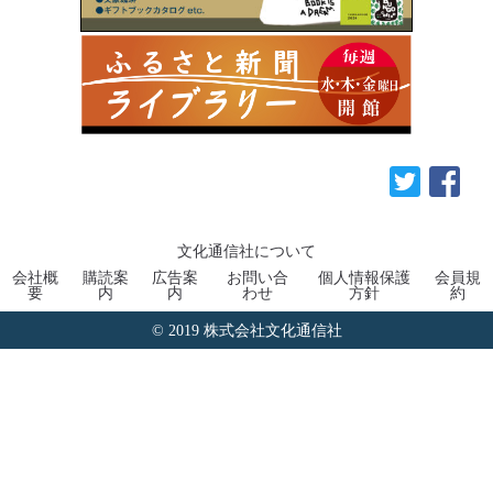
文化通信社について
会社概
購読案
広告案
お問い合
個人情報保護
会員規
要
内
内
わせ
方針
約
© 2019 株式会社文化通信社