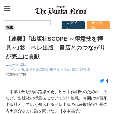
ログイ
会員登
ン
録
【連載】｢出版社SCOPE ～得意技を拝
見～｣⑬ ベレ出版 書店とのつながり
が売上に貢献
ニュース
出版
｜
ベレ出版
,
出版社SCOPE
,
得意技を拝見
,
書店
,
語学書
2025年4月7日
事業や出版物の路線変更、ヒット作創出のための工夫
など、出版社の得意技について聞く連載。今回は学習系
出版社として広く知られるベレ出版の代表取締役社長の
内田真介さんに話を聞いた。【水本晶子】