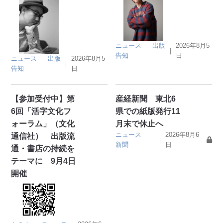
ニュース
出版
2026年8月5
｜
告知
日
ニュース
出版
2026年8月5
｜
告知
日
【参加受付中】第
産経新聞 東北6
6回「活字文化フ
県での紙版発行11
ォーラム」（文化
月末で休止へ
ニュース
2026年8月6
通信社） 出版流
｜
新聞
日
通・書店の持続を
テーマに 9月4日
開催