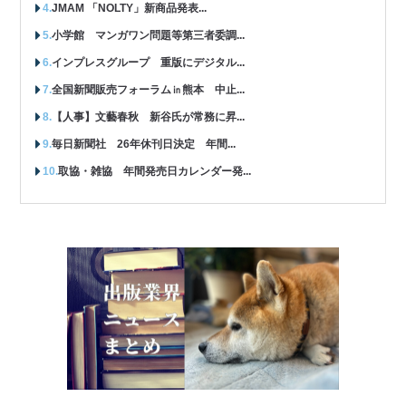
JMAM 「NOLTY」新商品発表...
小学館 マンガワン問題等第三者委調...
インプレスグループ 重版にデジタル...
全国新聞販売フォーラム㏌熊本 中止...
【人事】文藝春秋 新谷氏が常務に昇...
毎日新聞社 26年休刊日決定 年間...
取協・雑協 年間発売日カレンダー発...