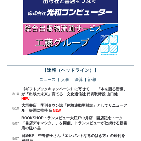
【速報（ヘッドライン）】
ニュース
人事
決算
訃報
《ギフトブックキャンペーン》に寄せて 「本を贈る習慣」
8/10
が「出版の未来」育てる 文化通信社 代表取締役 山口健
NEW
大垣書店 季刊タウン誌「体験連動型雑誌」としてリニューア
8/10
ル 好調に推移
NEW
BOOKSHOPトランスビュー大江戸中井店 開店記念トーク
「書店デキマシタ。」を開催。トランスビューが仕掛ける新書
8/07
店の狙い
日経BP 中野信子さん『エレガントな毒のはき方』の続刊を
8/07
発刊