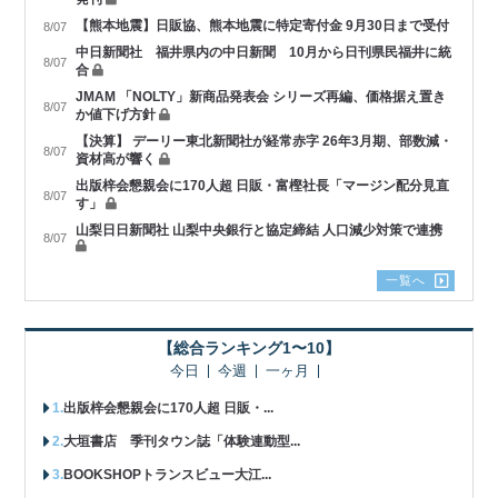
【熊本地震】日販協、熊本地震に特定寄付金 9月30日まで受付
8/07
中日新聞社 福井県内の中日新聞 10月から日刊県民福井に統
8/07
合
JMAM 「NOLTY」新商品発表会 シリーズ再編、価格据え置き
8/07
か値下げ方針
【決算】 デーリー東北新聞社が経常赤字 26年3月期、部数減・
8/07
資材高が響く
出版梓会懇親会に170人超 日販・富樫社長「マージン配分見直
8/07
す」
山梨日日新聞社 山梨中央銀行と協定締結 人口減少対策で連携
8/07
一覧へ
【総合ランキング1〜10】
今日
今週
一ヶ月
出版梓会懇親会に170人超 日販・...
大垣書店 季刊タウン誌「体験連動型...
BOOKSHOPトランスビュー大江...