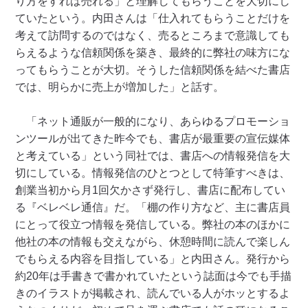
り方をすれば売れる」と理解してもらうことを大切にし
ていたという。内田さんは「仕入れてもらうことだけを
考えて訪問するのではなく、売るところまで意識しても
らえるような信頼関係を築き、最終的に弊社の味方にな
ってもらうことが大切。そうした信頼関係を結べた書店
では、明らかに売上が増加した」と話す。
「ネット通販が一般的になり、あらゆるプロモーショ
ンツールが出てきた昨今でも、書店が最重要の宣伝媒体
と考えている」という同社では、書店への情報発信を大
切にしている。情報発信のひとつとして特筆すべきは、
創業当初から月1回欠かさず発行し、書店に配布してい
る『ベレベレ通信』だ。「棚の作り方など、主に書店員
にとって役立つ情報を発信している。弊社の本のほかに
他社の本の情報も交えながら、休憩時間に読んで楽しん
でもらえる内容を目指している」と内田さん。発行から
約20年は手書きで書かれていたという誌面は今でも手描
きのイラストが掲載され、読んでいる人がホッとするよ