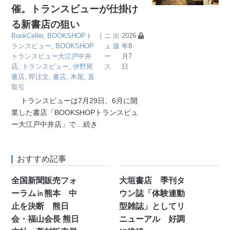
催。トランスビューが仕掛け
る新書店の狙い
BookCeller
,
BOOKSHOPト
｜
ニ
出
2026
ランスビュー
,
BOOKSHOP
ュ
版
年8
トランスビュー大江戸中井
ー
月7
店
,
トランスビュー
,
伊野尾
ス
日
書店
,
即注文
,
書店
,
本屋
,
直
取引
トランスビューは7月29日、6月に開
業した書店「BOOKSHOPトランスビュ
ー大江戸中井店」で
…続き
おすすめ記事
全国新聞販売フォ
大垣書店 季刊タ
ーラム㏌熊本 中
ウン誌「体験連動
止を決断 熊日
型雑誌」としてリ
会・福山会長 熊日
ニューアル 好調