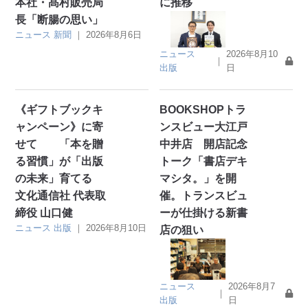
本社・髙村販売局
に推移
長「断腸の思い」
ニュース
新聞
｜
2026年8月6日
ニュース
2026年8月10
｜
出版
日
《ギフトブックキ
BOOKSHOPトラ
ャンペーン》に寄
ンスビュー大江戸
せて 「本を贈
中井店 開店記念
る習慣」が「出版
トーク「書店デキ
の未来」育てる
マシタ。」を開
文化通信社 代表取
催。トランスビュ
締役 山口健
ーが仕掛ける新書
ニュース
出版
｜
2026年8月10日
店の狙い
ニュース
2026年8月7
｜
出版
日