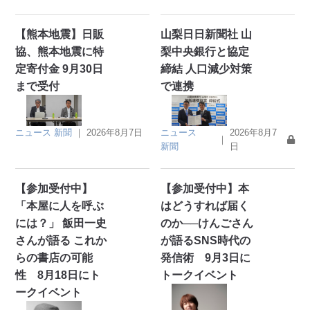
【熊本地震】日販
山梨日日新聞社 山
協、熊本地震に特
梨中央銀行と協定
定寄付金 9月30日
締結 人口減少対策
まで受付
で連携
ニュース
新聞
｜
2026年8月7日
ニュース
2026年8月7
｜
新聞
日
【参加受付中】
【参加受付中】本
「本屋に人を呼ぶ
はどうすれば届く
には？」 飯田一史
のか──けんごさん
さんが語る これか
が語るSNS時代の
らの書店の可能
発信術 9月3日に
性 8月18日にト
トークイベント
ークイベント