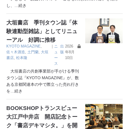
し、
…続き
大垣書店 季刊タウン誌「体
験連動型雑誌」としてリニュ
ーアル 好調に推移
KYOTO MAGAZINE
,
｜
ニ
出
2026
佐々木酒造
,
土門蘭
,
大垣
ュ
版
年8月
書店
,
松本隆
ー
10日
ス
大垣書店の共創事業部が手がける季刊
タウン誌『KYOTO MAGAZINE』が、数
ある京都関連本の中で際立った売れ行き
を
…続き
BOOKSHOPトランスビュー
大江戸中井店 開店記念トー
ク「書店デキマシタ。」を開