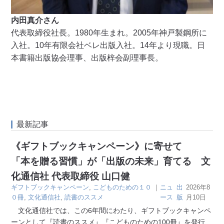
内田真介さん
代表取締役社長。1980年生まれ。2005年神戸製鋼所に
入社。10年有限会社ベレ出版入社。14年より現職。日
本書籍出版協会理事、出版梓会副理事長。
最新記事
《ギフトブックキャンペーン》に寄せて
「本を贈る習慣」が「出版の未来」育てる 文
化通信社 代表取締役 山口健
ギフトブックキャンペーン
,
こどものための１０
｜
ニュ
出
2026年8
０冊
,
文化通信社
,
読書のススメ
ース
版
月10日
文化通信社では、この6年間にわたり、ギフトブックキャンペ
ーンとして『読書のススメ』『こどものための100冊』を発行