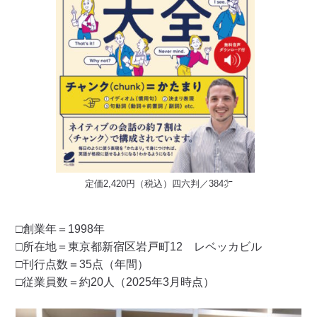
定価2,420円（税込）四六判／384㌻
□創業年＝1998年
□所在地＝東京都新宿区岩戸町12 レベッカビル
□刊行点数＝35点（年間）
□従業員数＝約20人（2025年3月時点）