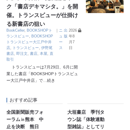
ク「書店デキマシタ。」を開
催。トランスビューが仕掛け
る新書店の狙い
BookCeller
,
BOOKSHOPト
｜
ニ
出
2026
ランスビュー
,
BOOKSHOP
ュ
版
年8
トランスビュー大江戸中井
ー
月7
店
,
トランスビュー
,
伊野尾
ス
日
書店
,
即注文
,
書店
,
本屋
,
直
取引
トランスビューは7月29日、6月に開
業した書店「BOOKSHOPトランスビュ
ー大江戸中井店」で
…続き
おすすめ記事
全国新聞販売フォ
大垣書店 季刊タ
ーラム㏌熊本 中
ウン誌「体験連動
止を決断 熊日
型雑誌」としてリ