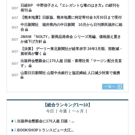
日経BP 中野信子さん『エレガントな毒のはき方』の続刊を
8/07
発刊
【熊本地震】日販協、熊本地震に特定寄付金 9月30日まで受付
8/07
中日新聞社 福井県内の中日新聞 10月から日刊県民福井に統
8/07
合
JMAM 「NOLTY」新商品発表会 シリーズ再編、価格据え置き
8/07
か値下げ方針
【決算】 デーリー東北新聞社が経常赤字 26年3月期、部数減・
8/07
資材高が響く
出版梓会懇親会に170人超 日販・富樫社長「マージン配分見直
8/07
す」
山梨日日新聞社 山梨中央銀行と協定締結 人口減少対策で連携
8/07
一覧へ
【総合ランキング1〜10】
今日
今週
一ヶ月
出版梓会懇親会に170人超 日販・...
BOOKSHOPトランスビュー大江...