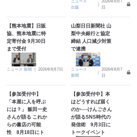
ニュース
2026年8月7
｜
出版
日
【熊本地震】日販
山梨日日新聞社 山
協、熊本地震に特
梨中央銀行と協定
定寄付金 9月30日
締結 人口減少対策
まで受付
で連携
ニュース
新聞
｜
2026年8月7日
ニュース
2026年8月7
｜
新聞
日
【参加受付中】
【参加受付中】本
「本屋に人を呼ぶ
はどうすれば届く
には？」 飯田一史
のか──けんごさん
さんが語る これか
が語るSNS時代の
らの書店の可能
発信術 9月3日に
性 8月18日にト
トークイベント