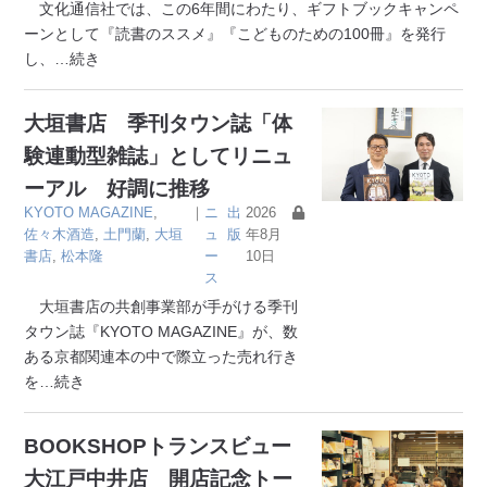
文化通信社では、この6年間にわたり、ギフトブックキャンペ
ーンとして『読書のススメ』『こどものための100冊』を発行
し、
…続き
大垣書店 季刊タウン誌「体
験連動型雑誌」としてリニュ
ーアル 好調に推移
KYOTO MAGAZINE
,
｜
ニ
出
2026
佐々木酒造
,
土門蘭
,
大垣
ュ
版
年8月
書店
,
松本隆
ー
10日
ス
大垣書店の共創事業部が手がける季刊
タウン誌『KYOTO MAGAZINE』が、数
ある京都関連本の中で際立った売れ行き
を
…続き
BOOKSHOPトランスビュー
大江戸中井店 開店記念トー