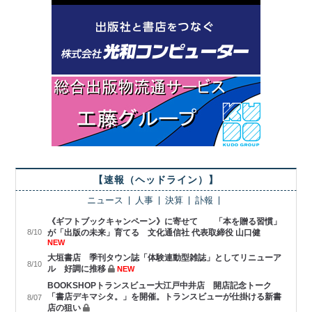
【速報（ヘッドライン）】
ニュース
人事
決算
訃報
《ギフトブックキャンペーン》に寄せて 「本を贈る習慣」
8/10
が「出版の未来」育てる 文化通信社 代表取締役 山口健
NEW
大垣書店 季刊タウン誌「体験連動型雑誌」としてリニューア
8/10
ル 好調に推移
NEW
BOOKSHOPトランスビュー大江戸中井店 開店記念トーク
「書店デキマシタ。」を開催。トランスビューが仕掛ける新書
8/07
店の狙い