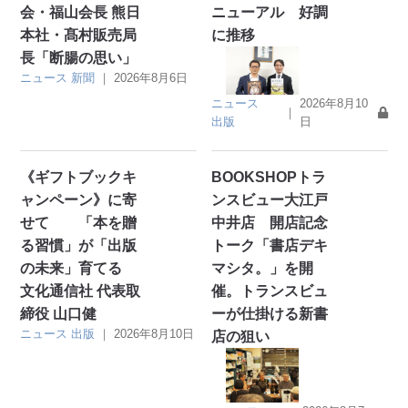
会・福山会長 熊日
ニューアル 好調
本社・髙村販売局
に推移
長「断腸の思い」
ニュース
新聞
｜
2026年8月6日
ニュース
2026年8月10
｜
出版
日
《ギフトブックキ
BOOKSHOPトラ
ャンペーン》に寄
ンスビュー大江戸
せて 「本を贈
中井店 開店記念
る習慣」が「出版
トーク「書店デキ
の未来」育てる
マシタ。」を開
文化通信社 代表取
催。トランスビュ
締役 山口健
ーが仕掛ける新書
ニュース
出版
｜
2026年8月10日
店の狙い