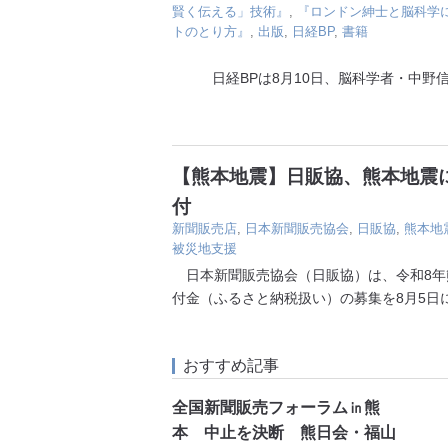
賢く伝える」技術』
,
『ロンドン紳士と脳科学
トのとり方』
,
出版
,
日経BP
,
書籍
日経BPは8月10日、脳科学者・中野信
【熊本地震】日販協、熊本地震に
付
新聞販売店
,
日本新聞販売協会
,
日販協
,
熊本地
被災地支援
日本新聞販売協会（日販協）は、令和8年
付金（ふるさと納税扱い）の募集を8月5日
おすすめ記事
全国新聞販売フォーラム㏌熊
本 中止を決断 熊日会・福山