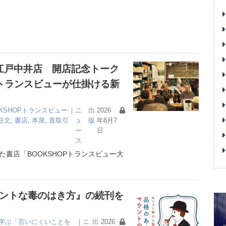
大江戸中井店 開店記念トーク
トランスビューが仕掛ける新
OKSHOPトランスビュー
｜
ニ
出
2026
注文
,
書店
,
本屋
,
直取引
ュ
版
年8月7
ー
日
ス
書店「BOOKSHOPトランスビュー大
ガントな毒のはき方』の続刊を
学ぶ「言いにくいことを
｜
ニ
出
2026