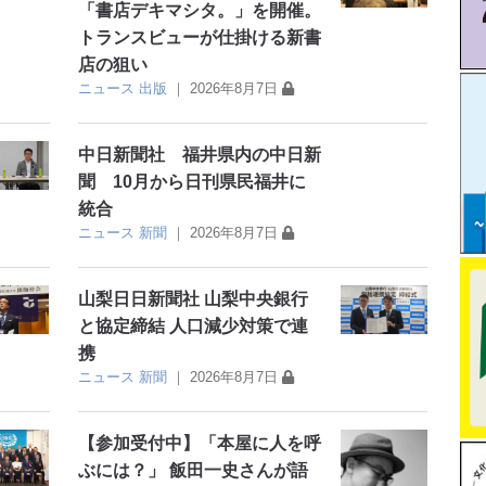
「書店デキマシタ。」を開催。
トランスビューが仕掛ける新書
店の狙い
ニュース
出版
｜
2026年8月7日
中日新聞社 福井県内の中日新
聞 10月から日刊県民福井に
統合
ニュース
新聞
｜
2026年8月7日
山梨日日新聞社 山梨中央銀行
と協定締結 人口減少対策で連
携
ニュース
新聞
｜
2026年8月7日
【参加受付中】「本屋に人を呼
ぶには？」 飯田一史さんが語