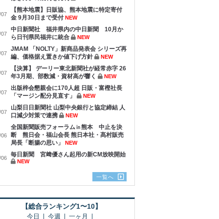
【熊本地震】日販協、熊本地震に特定寄付
/07
金 9月30日まで受付
NEW
中日新聞社 福井県内の中日新聞 10月か
/07
ら日刊県民福井に統合
NEW
JMAM 「NOLTY」新商品発表会 シリーズ再
/07
編、価格据え置きか値下げ方針
NEW
【決算】 デーリー東北新聞社が経常赤字 26
/07
年3月期、部数減・資材高が響く
NEW
出版梓会懇親会に170人超 日販・富樫社長
/07
「マージン配分見直す」
NEW
山梨日日新聞社 山梨中央銀行と協定締結 人
/07
口減少対策で連携
NEW
全国新聞販売フォーラム㏌熊本 中止を決
断 熊日会・福山会長 熊日本社・髙村販売
/06
局長「断腸の思い」
NEW
毎日新聞 宮﨑優さん起用の新CM放映開始
/06
NEW
一覧へ
【総合ランキング1〜10】
今日
今週
一ヶ月