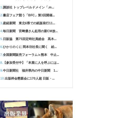
講談社 トップレベルドメイン「.m...
書店フェア競う「BFC」第3回開催...
産経新聞 東北6県での紙版発行11...
毎日新聞 宮﨑優さん起用の新CM放...
日販協 第75回定時社員総会 髙木...
ひかりのくに 岡本功社長に聞く 絵...
全国新聞販売フォーラム㏌熊本 中止...
【参加受付中】「本屋に人を呼ぶには...
中日新聞社 福井県内の中日新聞 1...
出版梓会懇親会に170人超 日販・...