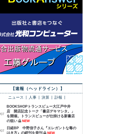
【速報（ヘッドライン）】
ニュース
人事
決算
訃報
BOOKSHOPトランスビュー大江戸中井
店 開店記念トーク「書店デキマシタ。」
/07
を開催。トランスビューが仕掛ける新書店
の狙い
NEW
日経BP 中野信子さん『エレガントな毒の
/07
はき方』の続刊を発刊
NEW