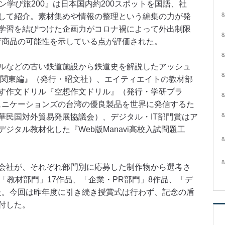
学び旅200』は日本国内約200スポットを国語、社
8
して紹介。素材集めや情報の整理という編集の力が発
学習を結びつけた企画力がコロナ禍によって外出制限
8
育商品の可能性を示している点が評価された。
8
ルなどの古い鉄道施設から鉄道史を解説したアッシュ
8
 関東編』（発行・昭文社）、エイティエイトの教材部
す作文ドリル『空想作文ドリル』（発行・学研プラ
8
ュニケーションズの台湾の優良製品を世界に発信するた
8
華民国対外貿易発展協議会）、デジタル・IT部門賞はア
ジタル教材化した『Web版Manavi高校入試問題工
8
8
会社が、それぞれ部門別に応募した制作物から選考さ
「教材部門」17作品、「企業・PR部門」8作品、「デ
った。今回は昨年度に引き続き授賞式は行わず、記念の盾
付した。