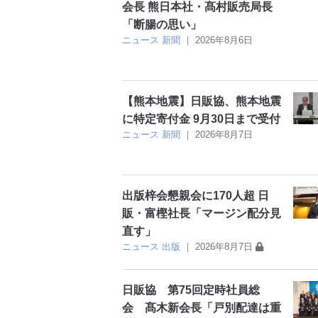
会長 熊日本社・髙村販売局長
「断腸の思い」
ニュース
新聞
｜
2026年8月6日
【熊本地震】日販協、熊本地震
に特定寄付金 9月30日まで受付
ニュース
新聞
｜
2026年8月7日
出版梓会懇親会に170人超 日
販・富樫社長「マージン配分見
直す」
ニュース
出版
｜
2026年8月7日
日販協 第75回定時社員総
会 髙木新会長「戸別配達は重