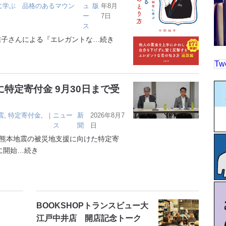
に学ぶ 品格のあるマウン
ュ
版
年8月
ー
7日
ス
子さんによる『エレガントな
…続き
Tw
特定寄付金 9月30日まで受
震
,
特定寄付金
,
｜
ニュー
新
2026年8月7
ス
聞
日
熊本地震の被災地支援に向けた特定寄
に開始
…続き
BOOKSHOPトランスビュー大
江戸中井店 開店記念トーク