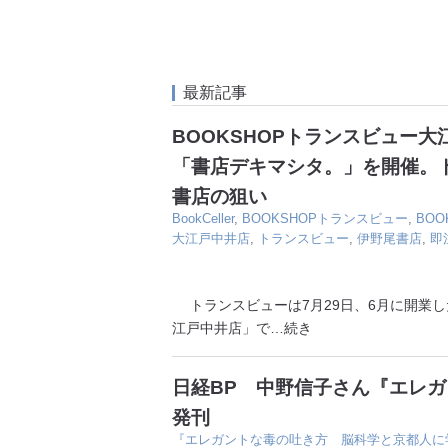
最新記事
BOOKSHOPトランスビュー
「書店デキマシタ。」を開催。
書店の狙い
BookCeller
,
BOOKSHOPトランスビュー
,
BO
大江戸中井店
,
トランスビュー
,
伊野尾書店
,
即
トランスビューは7月29日、6月に開業した
江戸中井店」で
…続き
日経BP 中野信子さん『エレ
発刊
『エレガントな毒の吐き方 脳科学と京都人に