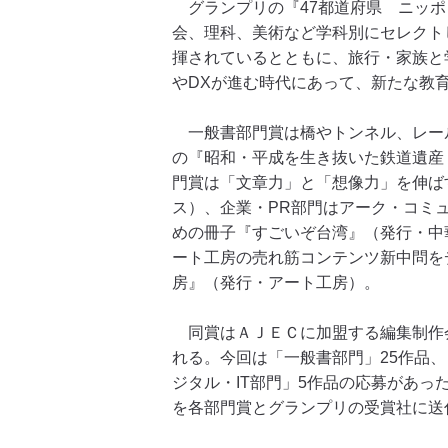
グランプリの『47都道府県 ニッポン
会、理科、美術など学科別にセレクト
揮されているとともに、旅行・家族と
やDXが進む時代にあって、新たな教
一般書部門賞は橋やトンネル、レー
の『昭和・平成を生き抜いた鉄道遺産
門賞は「文章力」と「想像力」を伸ば
ス）、企業・PR部門はアーク・コミ
めの冊子『すごいぞ台湾』（発行・中
ート工房の売れ筋コンテンツ新中問をデ
房』（発行・アート工房）。
同賞はＡＪＥＣに加盟する編集制作
れる。今回は「一般書部門」25作品、
ジタル・IT部門」5作品の応募があ
を各部門賞とグランプリの受賞社に送