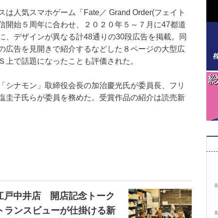
スマホゲーム「Fate／ Grand Order(フェイト
信開始５周年に合わせ、２０２０年５～７月に47都道
に、デザインが異なる計48通りの30段広告を掲載。同
の広告を見開きで紹介するなどした８ページの大型広
Ｓ上で話題になったことも評価された。
「シナモン」取締役会長の加治慶光氏が委員長、フリ
塩圭子氏らが委員を務めた。受賞作品の紹介は読売新
8
大江戸中井店 開店記念トーク
トランスビューが仕掛ける新
8