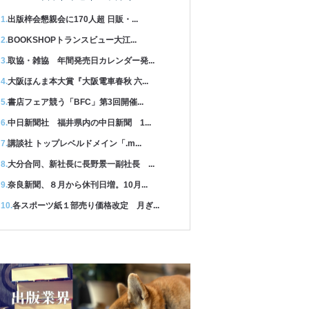
出版梓会懇親会に170人超 日販・...
BOOKSHOPトランスビュー大江...
取協・雑協 年間発売日カレンダー発...
大阪ほんま本大賞『大阪電車春秋 六...
書店フェア競う「BFC」第3回開催...
中日新聞社 福井県内の中日新聞 1...
講談社 トップレベルドメイン「.m...
大分合同、新社長に長野景一副社長 ...
奈良新聞、８月から休刊日増。10月...
各スポーツ紙１部売り価格改定 月ぎ...