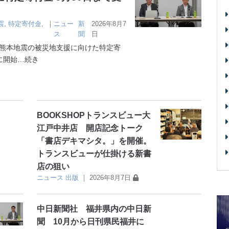
震
,
特定寄付金
,
｜
ニュー
新
2026年8月7
ス
聞
日
熊本地震の被災地支援に向けた特定寄
に開始
…続き
BOOKSHOPトランスビュー大
江戸中井店 開店記念トーク
「書店デキマシタ。」を開催。
トランスビューが仕掛ける新書
店の狙い
ニュース
出版
｜
2026年8月7日
中日新聞社 福井県内の中日新
聞 10月から日刊県民福井に