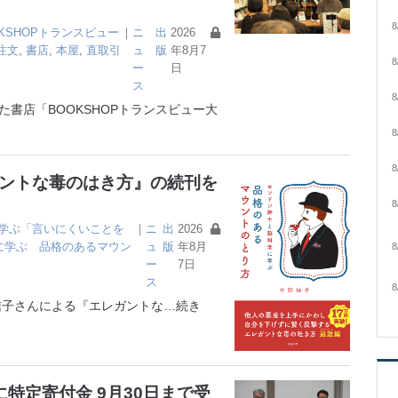
8
OKSHOPトランスビュー
｜
ニ
出
2026
注文
,
書店
,
本屋
,
直取引
ュ
版
年8月7
8
ー
日
ス
8
書店「BOOKSHOPトランスビュー大
8
8
ガントな毒のはき方』の続刊を
8
学ぶ「言いにくいことを
｜
ニ
出
2026
に学ぶ 品格のあるマウン
ュ
版
年8月
8
ー
7日
ス
8
子さんによる『エレガントな
…続き
特定寄付金 9月30日まで受