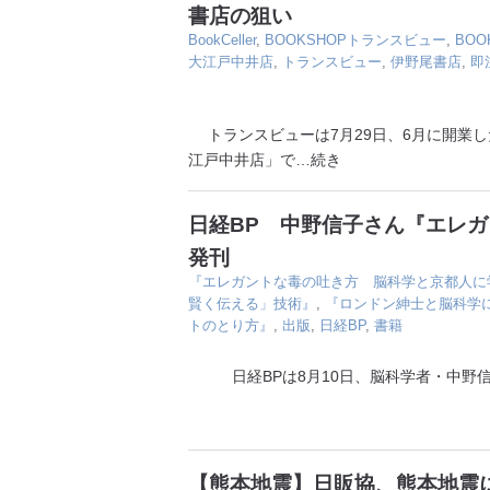
書店の狙い
BookCeller
,
BOOKSHOPトランスビュー
,
BO
大江戸中井店
,
トランスビュー
,
伊野尾書店
,
即
トランスビューは7月29日、6月に開業した
江戸中井店」で
…続き
日経BP 中野信子さん『エレ
発刊
『エレガントな毒の吐き方 脳科学と京都人に
賢く伝える」技術』
,
『ロンドン紳士と脳科学
トのとり方』
,
出版
,
日経BP
,
書籍
日経BPは8月10日、脳科学者・中野信
【熊本地震】日販協、熊本地震に