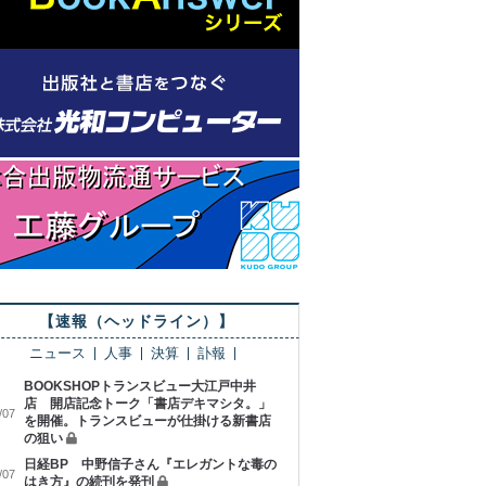
【速報（ヘッドライン）】
ニュース
人事
決算
訃報
BOOKSHOPトランスビュー大江戸中井
店 開店記念トーク「書店デキマシタ。」
/07
を開催。トランスビューが仕掛ける新書店
の狙い
日経BP 中野信子さん『エレガントな毒の
/07
はき方』の続刊を発刊