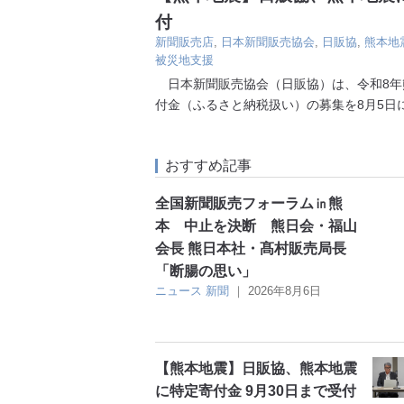
付
新聞販売店
,
日本新聞販売協会
,
日販協
,
熊本地
被災地支援
日本新聞販売協会（日販協）は、令和8年
付金（ふるさと納税扱い）の募集を8月5日
おすすめ記事
全国新聞販売フォーラム㏌熊
本 中止を決断 熊日会・福山
会長 熊日本社・髙村販売局長
「断腸の思い」
ニュース
新聞
｜
2026年8月6日
【熊本地震】日販協、熊本地震
に特定寄付金 9月30日まで受付