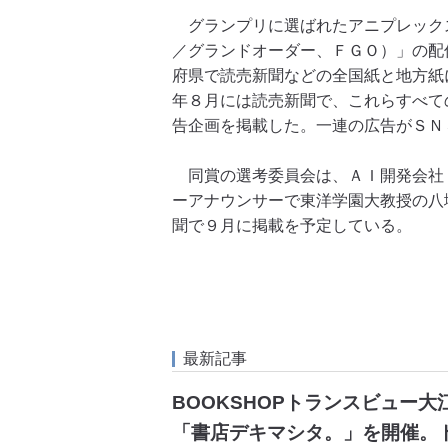
グランプリに選ばれたアニプレックスは人気
／グランドオーダー、ＦＧＯ）」の配
府県で読売新聞などの全国紙と地方紙
年８月には読売新聞で、これらすべて
告企画を掲載した。一連の広告がＳＮ
同賞の選考委員会は、ＡＩ開発会社
ーアナウンサーで東洋学園大教授の八
聞で９月に掲載を予定している。
最新記事
BOOKSHOPトランスビュー
「書店デキマシタ。」を開催。