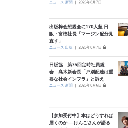
ニュース
新聞
｜
2026年8月7日
出版梓会懇親会に170人超 日
販・富樫社長「マージン配分見
直す」
ニュース
出版
｜
2026年8月7日
日販協 第75回定時社員総
会 髙木新会長「戸別配達は重
要な社会インフラ」と訴え
ニュース
新聞
｜
2026年8月6日
【参加受付中】本はどうすれば
届くのか──けんごさんが語る