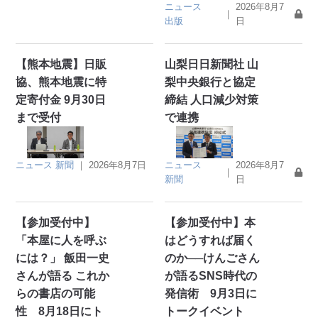
ニュース
2026年8月7
｜
出版
日
【熊本地震】日販
山梨日日新聞社 山
協、熊本地震に特
梨中央銀行と協定
定寄付金 9月30日
締結 人口減少対策
まで受付
で連携
ニュース
新聞
｜
2026年8月7日
ニュース
2026年8月7
｜
新聞
日
【参加受付中】
【参加受付中】本
「本屋に人を呼ぶ
はどうすれば届く
には？」 飯田一史
のか──けんごさん
さんが語る これか
が語るSNS時代の
らの書店の可能
発信術 9月3日に
性 8月18日にト
トークイベント