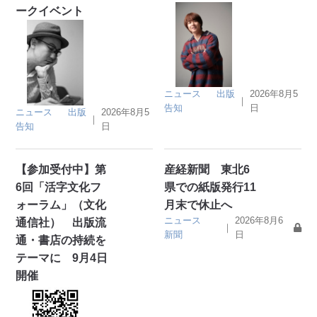
ークイベント
ニュース
出版
2026年8月5
｜
告知
日
ニュース
出版
2026年8月5
｜
告知
日
【参加受付中】第
産経新聞 東北6
6回「活字文化フ
県での紙版発行11
ォーラム」（文化
月末で休止へ
ニュース
2026年8月6
通信社） 出版流
｜
新聞
日
通・書店の持続を
テーマに 9月4日
開催