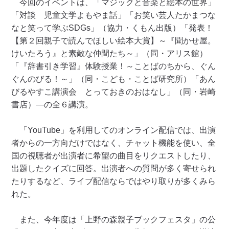
今回のイベントは、「マジックと音楽と絵本の世界」
「対談 児童文学よもやま話」「お笑い芸人たかまつな
なと笑って学ぶSDGs」（協力・くもん出版）「発表！
【第２回親子で読んでほしい絵本大賞】～『聞かせ屋。
けいたろう』と素敵な仲間たち～」（同・アリス館）
「『辞書引き学習』体験授業！～ことばのちから、ぐん
ぐんのびる！～」（同・こども・ことば研究所）「あん
びるやすこ講演会 とっておきのおはなし」（同・岩崎
書店）―の全６講演。
「YouTube」を利用してのオンライン配信では、出演
者からの一方向だけではなく、チャット機能を使い、全
国の視聴者が出演者に希望の曲目をリクエストしたり、
出題したクイズに回答。出演者への質問が多く寄せられ
たりするなど、ライブ配信ならではやり取りが多くみら
れた。
また、今年度は「上野の森親子ブックフェスタ」の公