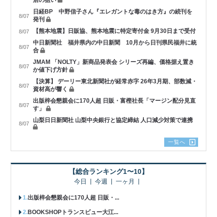
日経BP 中野信子さん『エレガントな毒のはき方』の続刊を
8/07
発刊
【熊本地震】日販協、熊本地震に特定寄付金 9月30日まで受付
8/07
中日新聞社 福井県内の中日新聞 10月から日刊県民福井に統
8/07
合
JMAM 「NOLTY」新商品発表会 シリーズ再編、価格据え置き
8/07
か値下げ方針
【決算】 デーリー東北新聞社が経常赤字 26年3月期、部数減・
8/07
資材高が響く
出版梓会懇親会に170人超 日販・富樫社長「マージン配分見直
8/07
す」
山梨日日新聞社 山梨中央銀行と協定締結 人口減少対策で連携
8/07
一覧へ
【総合ランキング1〜10】
今日
今週
一ヶ月
出版梓会懇親会に170人超 日販・...
BOOKSHOPトランスビュー大江...