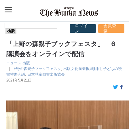
ログイ
会員登
ン
録
「上野の森親子ブックフェスタ」 ６
講演会をオンラインで配信
ニュース
出版
｜
上野の森親子ブックフェスタ
,
出版文化産業振興財団
,
子どもの読
書推進会議
,
日本児童図書出版協会
2021年5月21日