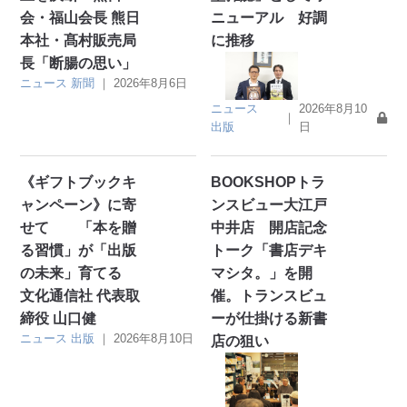
会・福山会長 熊日
ニューアル 好調
本社・髙村販売局
に推移
長「断腸の思い」
ニュース
新聞
｜
2026年8月6日
ニュース
2026年8月10
｜
出版
日
《ギフトブックキ
BOOKSHOPトラ
ャンペーン》に寄
ンスビュー大江戸
せて 「本を贈
中井店 開店記念
る習慣」が「出版
トーク「書店デキ
の未来」育てる
マシタ。」を開
文化通信社 代表取
催。トランスビュ
締役 山口健
ーが仕掛ける新書
ニュース
出版
｜
2026年8月10日
店の狙い