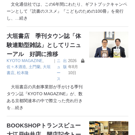
文化通信社では、この6年間にわたり、ギフトブックキャンペ
ーンとして『読書のススメ』『こどものための100冊』を発行
し、
…続き
大垣書店 季刊タウン誌「体
験連動型雑誌」としてリニュ
ーアル 好調に推移
KYOTO MAGAZINE
,
｜
ニ
出
2026
佐々木酒造
,
土門蘭
,
大垣
ュ
版
年8月
書店
,
松本隆
ー
10日
ス
大垣書店の共創事業部が手がける季刊
タウン誌『KYOTO MAGAZINE』が、数
ある京都関連本の中で際立った売れ行き
を
…続き
BOOKSHOPトランスビュー
大江戸中井店 開店記念トー