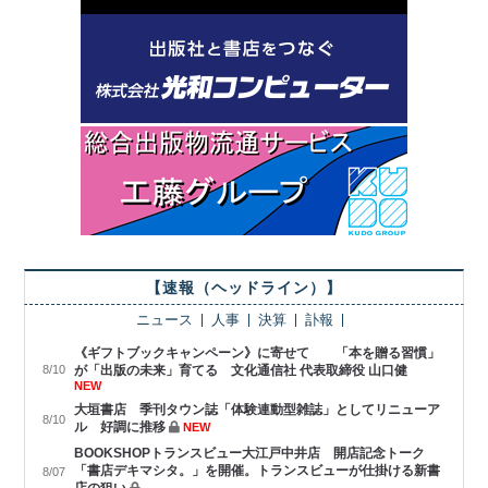
【速報（ヘッドライン）】
ニュース
人事
決算
訃報
《ギフトブックキャンペーン》に寄せて 「本を贈る習慣」
8/10
が「出版の未来」育てる 文化通信社 代表取締役 山口健
NEW
大垣書店 季刊タウン誌「体験連動型雑誌」としてリニューア
8/10
ル 好調に推移
NEW
BOOKSHOPトランスビュー大江戸中井店 開店記念トーク
「書店デキマシタ。」を開催。トランスビューが仕掛ける新書
8/07
店の狙い