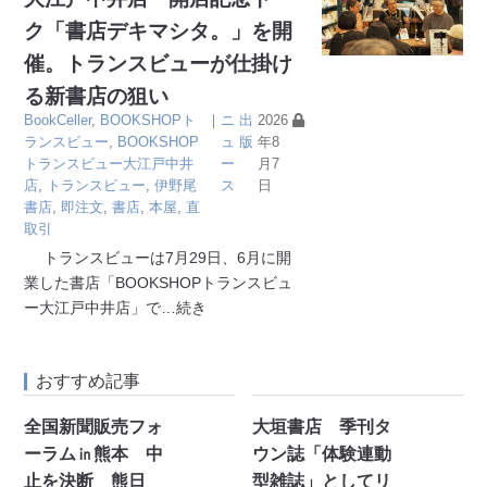
ク「書店デキマシタ。」を開
催。トランスビューが仕掛け
る新書店の狙い
BookCeller
,
BOOKSHOPト
｜
ニ
出
2026
ランスビュー
,
BOOKSHOP
ュ
版
年8
トランスビュー大江戸中井
ー
月7
店
,
トランスビュー
,
伊野尾
ス
日
書店
,
即注文
,
書店
,
本屋
,
直
取引
トランスビューは7月29日、6月に開
業した書店「BOOKSHOPトランスビュ
ー大江戸中井店」で
…続き
おすすめ記事
全国新聞販売フォ
大垣書店 季刊タ
ーラム㏌熊本 中
ウン誌「体験連動
止を決断 熊日
型雑誌」としてリ