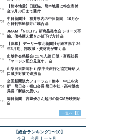
【熊本地震】日販協、熊本地震に特定寄付
/07
金 9月30日まで受付
中日新聞社 福井県内の中日新聞 10月か
/07
ら日刊県民福井に統合
JMAM 「NOLTY」新商品発表会 シリーズ再
/07
編、価格据え置きか値下げ方針
【決算】 デーリー東北新聞社が経常赤字 26
/07
年3月期、部数減・資材高が響く
出版梓会懇親会に170人超 日販・富樫社長
/07
「マージン配分見直す」
山梨日日新聞社 山梨中央銀行と協定締結 人
/07
口減少対策で連携
全国新聞販売フォーラム㏌熊本 中止を決
断 熊日会・福山会長 熊日本社・髙村販売
/06
局長「断腸の思い」
毎日新聞 宮﨑優さん起用の新CM放映開始
/06
一覧へ
【総合ランキング1〜10】
今日
今週
一ヶ月