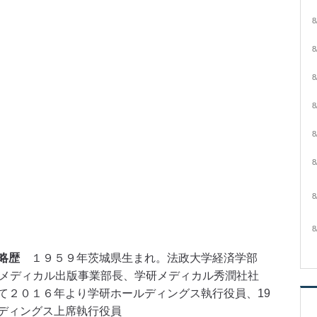
8
8
8
8
8
8
8
8
略歴
１９５９年茨城県生まれ。法政大学経済学部
。メディカル出版事業部長、学研メディカル秀潤社社
て２０１６年より学研ホールディングス執行役員、19
ディングス上席執行役員