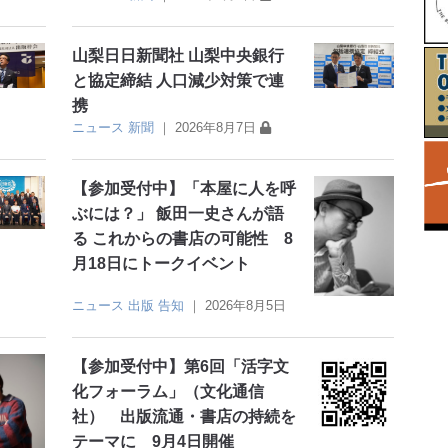
山梨日日新聞社 山梨中央銀行
と協定締結 人口減少対策で連
携
ニュース
新聞
｜
2026年8月7日
【参加受付中】「本屋に人を呼
ぶには？」 飯田一史さんが語
る これからの書店の可能性 8
月18日にトークイベント
ニュース
出版
告知
｜
2026年8月5日
【参加受付中】第6回「活字文
化フォーラム」（文化通信
社） 出版流通・書店の持続を
テーマに 9月4日開催