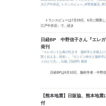
大江戸中井店
,
トランスビュー
,
伊野尾書店
,
即
トランスビューは7月29日、6月に開業した
江戸中井店」で
…続き
日経BP 中野信子さん『エレ
発刊
『エレガントな毒の吐き方 脳科学と京都人に
賢く伝える」技術』
,
『ロンドン紳士と脳科学
トのとり方』
,
出版
,
日経BP
,
書籍
日経BPは8月10日、脳科学者・中野信
【熊本地震】日販協、熊本地震に
付