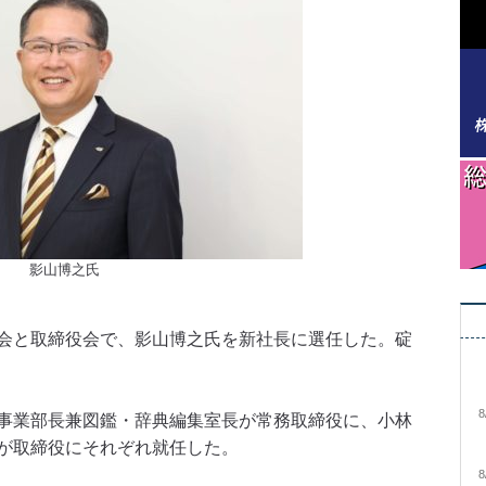
影山博之氏
会と取締役会で、影山博之氏を新社長に選任した。碇
8
事業部長兼図鑑・辞典編集室長が常務取締役に、小林
が取締役にそれぞれ就任した。
8