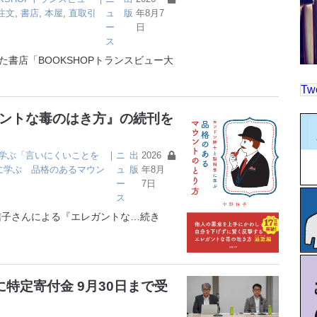
注文
,
書店
,
本屋
,
直取引
ュ
版
年8月7
ー
日
ス
書店「BOOKSHOPトランスビュー大
Tw
ガントな毒のはき方』の続刊を
学ぶ「言いにくいことを
｜
ニ
出
2026
に学ぶ 品格のあるマウン
ュ
版
年8月
ー
7日
ス
子さんによる『エレガントな
…続き
特定寄付金 9月30日まで受