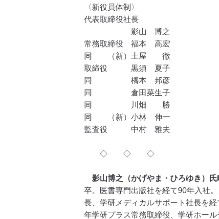
〈新役員体制〉
代表取締役社長
影山 博之
常務取締役 福本 高宏
同 （新）土屋 徹
取締役 黒須 夏子
同 橋本 邦彦
同 倉田菜生子
同 川畑 勝
同 （新）小林 伸一
監査役 中村 雅夫
◇ ◇ ◇
影山博之（かげやま・ひろゆき）氏
卒。医書専門出版社を経て90年入社
長、学研メディカルサポート社長を経
年学研プラス常務取締役、学研ホール