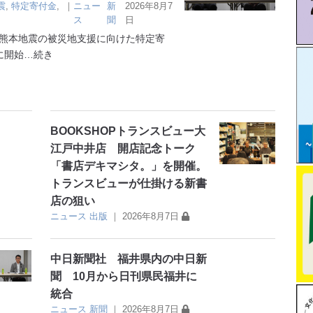
震
,
特定寄付金
,
｜
ニュー
新
2026年8月7
ス
聞
日
熊本地震の被災地支援に向けた特定寄
に開始
…続き
BOOKSHOPトランスビュー大
江戸中井店 開店記念トーク
「書店デキマシタ。」を開催。
トランスビューが仕掛ける新書
店の狙い
ニュース
出版
｜
2026年8月7日
中日新聞社 福井県内の中日新
聞 10月から日刊県民福井に
統合
ニュース
新聞
｜
2026年8月7日