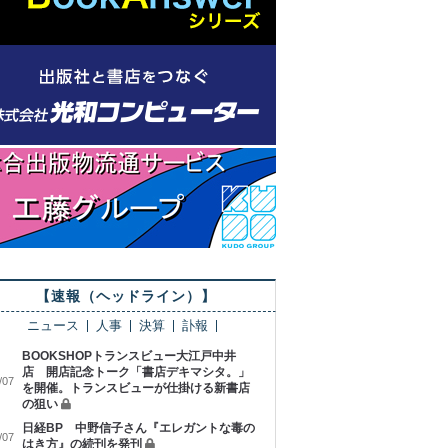
【速報（ヘッドライン）】
ニュース
人事
決算
訃報
BOOKSHOPトランスビュー大江戸中井
店 開店記念トーク「書店デキマシタ。」
/07
を開催。トランスビューが仕掛ける新書店
の狙い
日経BP 中野信子さん『エレガントな毒の
/07
はき方』の続刊を発刊