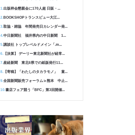
出版梓会懇親会に170人超 日販・...
BOOKSHOPトランスビュー大江...
取協・雑協 年間発売日カレンダー発...
中日新聞社 福井県内の中日新聞 1...
講談社 トップレベルドメイン「.m...
【決算】 デーリー東北新聞社が経常...
産経新聞 東北6県での紙版発行11...
【寄稿】「わたしのタカラモノ」 童...
全国新聞販売フォーラム㏌熊本 中止...
書店フェア競う「BFC」第3回開催...