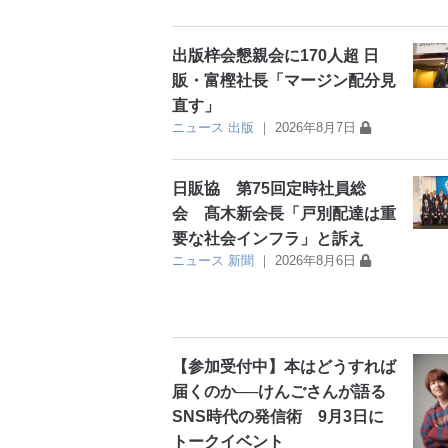
出版梓会懇親会に170人超 日
販・富樫社長「マージン配分見
直す」
ニュース
出版
｜
2026年8月7日
日販協 第75回定時社員総
会 髙木新会長「戸別配達は重
要な社会インフラ」と訴え
ニュース
新聞
｜
2026年8月6日
【参加受付中】本はどうすれば
届くのか──けんごさんが語る
SNS時代の発信術 9月3日に
トークイベント