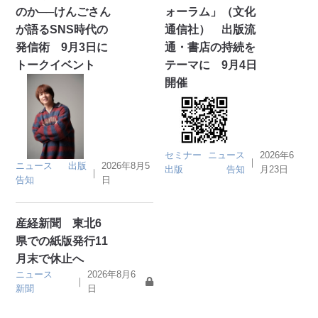
のか──けんごさん
ォーラム」（文化
が語るSNS時代の
通信社） 出版流
発信術 9月3日に
通・書店の持続を
トークイベント
テーマに 9月4日
開催
セミナー
ニュース
2026年6
｜
ニュース
出版
2026年8月5
出版
告知
月23日
｜
告知
日
産経新聞 東北6
県での紙版発行11
月末で休止へ
ニュース
2026年8月6
｜
新聞
日