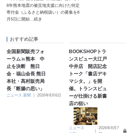
8年熊本地震の被災地支援に向けた特定
寄付金（ふるさと納税扱い）の募集を8
月5日に開始
…続き
おすすめ記事
全国新聞販売フォ
BOOKSHOPトラ
ーラム㏌熊本 中
ンスビュー大江戸
止を決断 熊日
中井店 開店記念
会・福山会長 熊日
トーク「書店デキ
本社・髙村販売局
マシタ。」を開
長「断腸の思い」
催。トランスビュ
ニュース
新聞
｜
2026年8月6日
ーが仕掛ける新書
店の狙い
ニュース
2026年8月7
｜