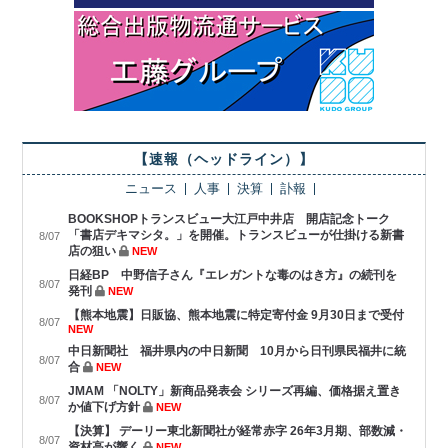
【速報（ヘッドライン）】
ニュース
人事
決算
訃報
BOOKSHOPトランスビュー大江戸中井店 開店記念トーク
「書店デキマシタ。」を開催。トランスビューが仕掛ける新書
8/07
店の狙い
NEW
日経BP 中野信子さん『エレガントな毒のはき方』の続刊を
8/07
発刊
NEW
【熊本地震】日販協、熊本地震に特定寄付金 9月30日まで受付
8/07
NEW
中日新聞社 福井県内の中日新聞 10月から日刊県民福井に統
8/07
合
NEW
JMAM 「NOLTY」新商品発表会 シリーズ再編、価格据え置き
8/07
か値下げ方針
NEW
【決算】 デーリー東北新聞社が経常赤字 26年3月期、部数減・
8/07
資材高が響く
NEW