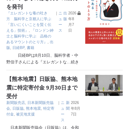
を発刊
『エレガントな毒の吐き
｜
ニ
出
2026
方 脳科学と京都人に学ぶ
ュ
版
年8
「言いにくいことを賢く伝
ー
月7
える」技術』
,
『ロンドン紳
ス
日
士と脳科学に学ぶ 品格の
あるマウントのとり方』
,
出
版
,
日経BP
,
書籍
日経BPは8月10日、脳科学者・中
野信子さんによる『エレガントな
…続き
【熊本地震】日販協、熊本地
震に特定寄付金 9月30日まで
受付
新聞販売店
,
日本新聞販売協
｜
ニ
新
2026
会
,
日販協
,
熊本地震
,
特定寄
ュ
聞
年8月
付金
,
被災地支援
ー
7日
ス
日本新聞販売協会（日販協）は、令和