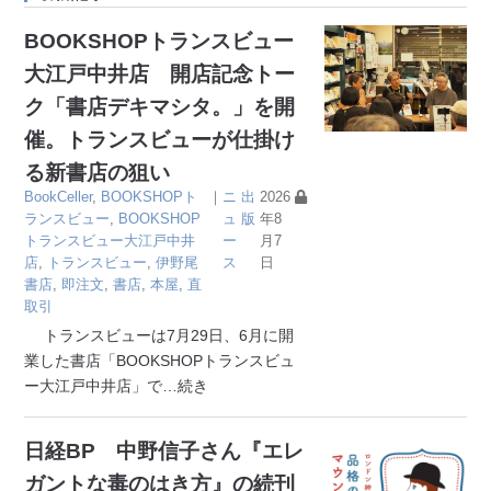
BOOKSHOPトランスビュー
大江戸中井店 開店記念トー
ク「書店デキマシタ。」を開
催。トランスビューが仕掛け
る新書店の狙い
BookCeller
,
BOOKSHOPト
｜
ニ
出
2026
ランスビュー
,
BOOKSHOP
ュ
版
年8
トランスビュー大江戸中井
ー
月7
店
,
トランスビュー
,
伊野尾
ス
日
書店
,
即注文
,
書店
,
本屋
,
直
取引
トランスビューは7月29日、6月に開
業した書店「BOOKSHOPトランスビュ
ー大江戸中井店」で
…続き
日経BP 中野信子さん『エレ
ガントな毒のはき方』の続刊