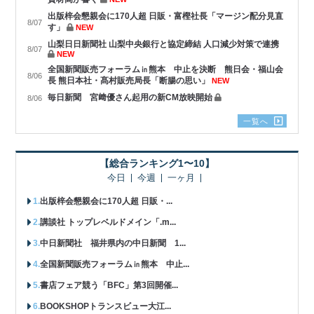
出版梓会懇親会に170人超 日販・富樫社長「マージン配分見直
8/07
す」
NEW
山梨日日新聞社 山梨中央銀行と協定締結 人口減少対策で連携
8/07
NEW
全国新聞販売フォーラム㏌熊本 中止を決断 熊日会・福山会
8/06
長 熊日本社・髙村販売局長「断腸の思い」
NEW
毎日新聞 宮﨑優さん起用の新CM放映開始
8/06
一覧へ
【総合ランキング1〜10】
今日
今週
一ヶ月
出版梓会懇親会に170人超 日販・...
講談社 トップレベルドメイン「.m...
中日新聞社 福井県内の中日新聞 1...
全国新聞販売フォーラム㏌熊本 中止...
書店フェア競う「BFC」第3回開催...
BOOKSHOPトランスビュー大江...