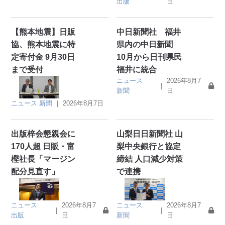
出版
日
【熊本地震】日販
中日新聞社 福井
協、熊本地震に特
県内の中日新聞
定寄付金 9月30日
10月から日刊県民
まで受付
福井に統合
ニュース
2026年8月7
｜
新聞
日
ニュース
新聞
｜
2026年8月7日
出版梓会懇親会に
山梨日日新聞社 山
170人超 日販・富
梨中央銀行と協定
樫社長「マージン
締結 人口減少対策
配分見直す」
で連携
ニュース
2026年8月7
ニュース
2026年8月7
｜
｜
出版
日
新聞
日