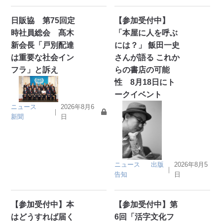
日販協 第75回定
【参加受付中】
時社員総会 髙木
「本屋に人を呼ぶ
新会長「戸別配達
には？」 飯田一史
は重要な社会イン
さんが語る これか
フラ」と訴え
らの書店の可能
性 8月18日にト
ークイベント
ニュース
2026年8月6
｜
新聞
日
ニュース
出版
2026年8月5
｜
告知
日
【参加受付中】本
【参加受付中】第
はどうすれば届く
6回「活字文化フ