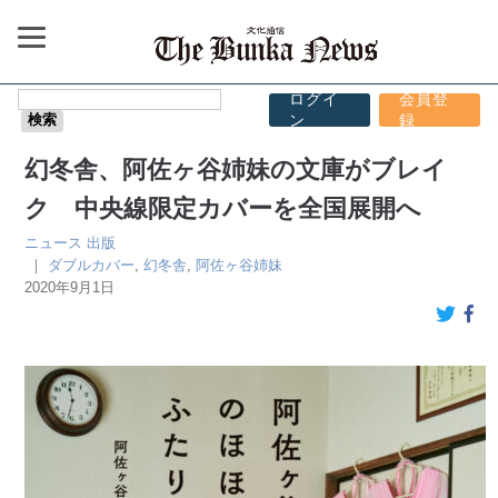
ログイ
会員登
ン
録
幻冬舎、阿佐ヶ谷姉妹の文庫がブレイ
ク 中央線限定カバーを全国展開へ
ニュース
出版
｜
ダブルカバー
,
幻冬舎
,
阿佐ヶ谷姉妹
2020年9月1日