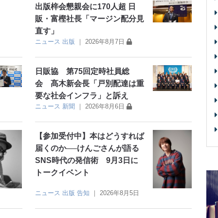
出版梓会懇親会に170人超 日
販・富樫社長「マージン配分見
直す」
ニュース
出版
｜
2026年8月7日
日販協 第75回定時社員総
会 髙木新会長「戸別配達は重
要な社会インフラ」と訴え
ニュース
新聞
｜
2026年8月6日
【参加受付中】本はどうすれば
届くのか──けんごさんが語る
SNS時代の発信術 9月3日に
トークイベント
ニュース
出版
告知
｜
2026年8月5日