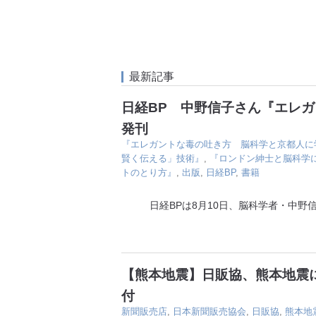
最新記事
日経BP 中野信子さん『エレ
発刊
『エレガントな毒の吐き方 脳科学と京都人に
賢く伝える」技術』
,
『ロンドン紳士と脳科学
トのとり方』
,
出版
,
日経BP
,
書籍
日経BPは8月10日、脳科学者・中野信
【熊本地震】日販協、熊本地震に
付
新聞販売店
,
日本新聞販売協会
,
日販協
,
熊本地