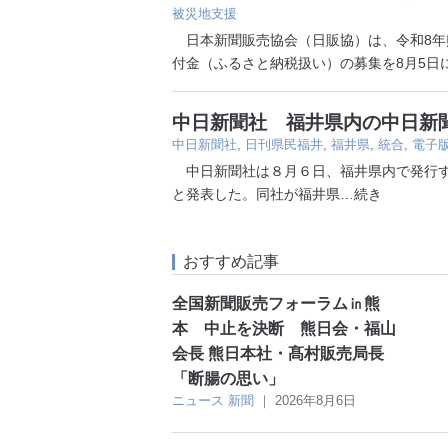
被災地支援
日本新聞販売協会（日販協）は、令和8年
付金（ふるさと納税扱い）の募集を8月5日
中日新聞社 福井県内の中日新
中日新聞社
,
日刊県民福井
,
福井県
,
統合
,
電子
中日新聞社は８月６日、福井県内で発行す
と発表した。同社が福井県
…続き
おすすめ記事
全国新聞販売フォーラム㏌熊
本 中止を決断 熊日会・福山
会長 熊日本社・髙村販売局長
「断腸の思い」
ニュース
新聞
｜
2026年8月6日