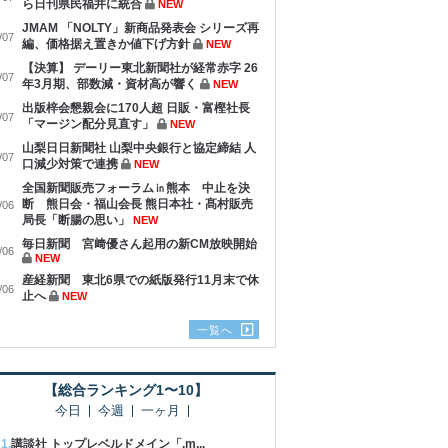
ら日刊県民福井に統合
NEW
JMAM 「NOLTY」新商品発表会 シリーズ再
/07
編、価格据え置きか値下げ方針
NEW
【決算】 デーリー東北新聞社が経常赤字 26
/07
年3月期、部数減・資材高が響く
NEW
出版梓会懇親会に170人超 日販・富樫社長
/07
「マージン配分見直す」
NEW
山梨日日新聞社 山梨中央銀行と協定締結 人
/07
口減少対策で連携
NEW
全国新聞販売フォーラム㏌熊本 中止を決
断 熊日会・福山会長 熊日本社・髙村販売
/06
局長「断腸の思い」
NEW
毎日新聞 宮﨑優さん起用の新CM放映開始
/06
NEW
産経新聞 東北6県での紙版発行11月末で休
/06
止へ
NEW
一覧へ
【総合ランキング1〜10】
今日
今週
一ヶ月
講談社 トップレベルドメイン「.m...