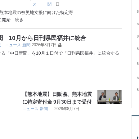
ス
聞
日
8
熊本地震の被災地支援に向けた特定寄
に開始
…続き
8
8
聞 10月から日刊県民福井に統合
版
｜
ニュース
新聞
2026年8月7日
8
る「中日新聞」を10月１日付で「日刊県民福井」に統合する
8
8
8
【熊本地震】日販協、熊本地震
に特定寄付金 9月30日まで受付
ニュース
新聞
｜
2026年8月7日