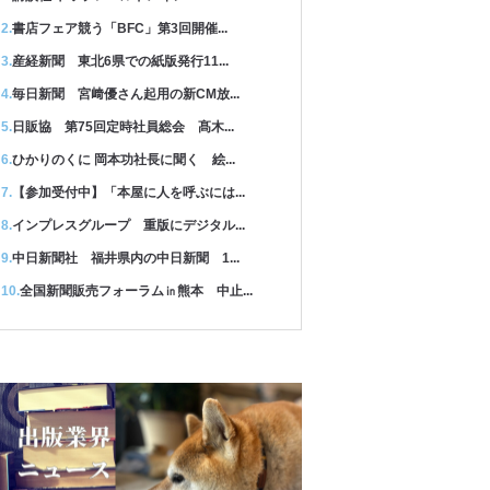
書店フェア競う「BFC」第3回開催...
産経新聞 東北6県での紙版発行11...
毎日新聞 宮﨑優さん起用の新CM放...
日販協 第75回定時社員総会 髙木...
ひかりのくに 岡本功社長に聞く 絵...
【参加受付中】「本屋に人を呼ぶには...
インプレスグループ 重版にデジタル...
中日新聞社 福井県内の中日新聞 1...
全国新聞販売フォーラム㏌熊本 中止...