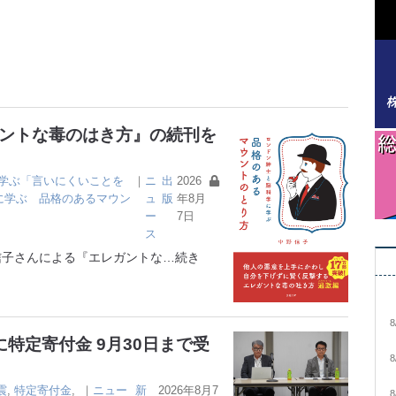
ガントな毒のはき方』の続刊を
学ぶ「言いにくいことを
｜
ニ
出
2026
に学ぶ 品格のあるマウン
ュ
版
年8月
ー
7日
ス
子さんによる『エレガントな
…続き
8
特定寄付金 9月30日まで受
8
震
,
特定寄付金
,
｜
ニュー
新
2026年8月7
8