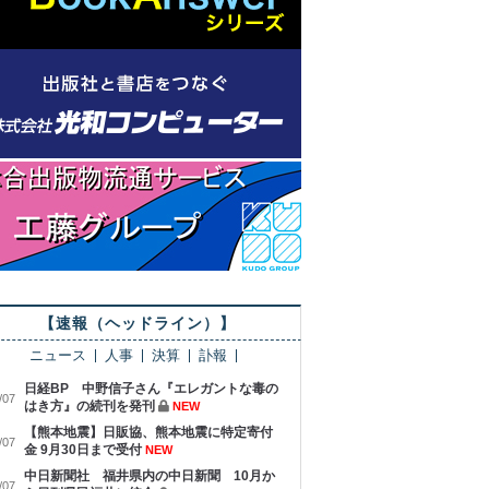
【速報（ヘッドライン）】
ニュース
人事
決算
訃報
日経BP 中野信子さん『エレガントな毒の
/07
はき方』の続刊を発刊
NEW
【熊本地震】日販協、熊本地震に特定寄付
/07
金 9月30日まで受付
NEW
中日新聞社 福井県内の中日新聞 10月か
/07