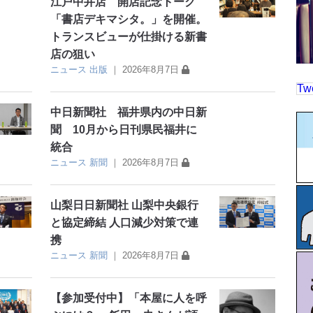
江戸中井店 開店記念トーク
「書店デキマシタ。」を開催。
トランスビューが仕掛ける新書
店の狙い
ニュース
出版
｜
2026年8月7日
Tw
中日新聞社 福井県内の中日新
聞 10月から日刊県民福井に
統合
ニュース
新聞
｜
2026年8月7日
山梨日日新聞社 山梨中央銀行
と協定締結 人口減少対策で連
携
ニュース
新聞
｜
2026年8月7日
【参加受付中】「本屋に人を呼