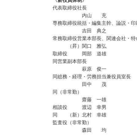
〈新役員体制〉
代表取締役社長
内山 充
専務取締役統括・編集主幹、論説・印
吉田 典之
常務取締役営業本部長、関連会社・特
（昇）関口 雅弘
取締役 岡部 道雄
同営業副本部長
萩原 俊一
同総務・経理・労務担当兼役員室長
田中 茂
同（非常勤）
齋藤 一雄
相談役 渡辺 幸男
同 （新）北村 幸雄
監査役（非常勤）
森田 均