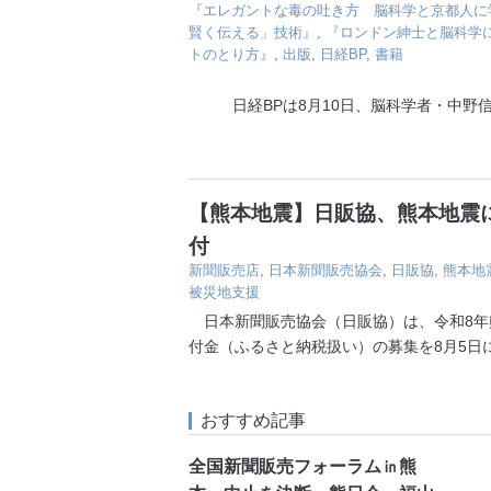
『エレガントな毒の吐き方 脳科学と京都人に
賢く伝える」技術』
,
『ロンドン紳士と脳科学
トのとり方』
,
出版
,
日経BP
,
書籍
日経BPは8月10日、脳科学者・中野信
【熊本地震】日販協、熊本地震に
付
新聞販売店
,
日本新聞販売協会
,
日販協
,
熊本地
被災地支援
日本新聞販売協会（日販協）は、令和8年
付金（ふるさと納税扱い）の募集を8月5日
おすすめ記事
全国新聞販売フォーラム㏌熊