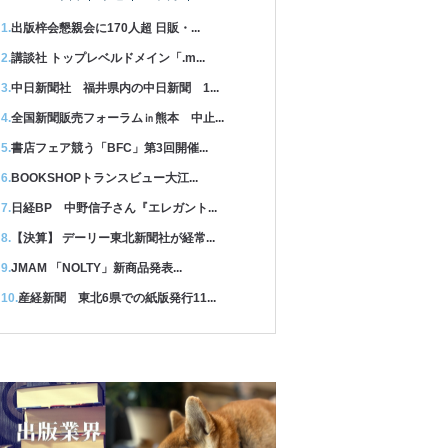
出版梓会懇親会に170人超 日販・...
講談社 トップレベルドメイン「.m...
中日新聞社 福井県内の中日新聞 1...
全国新聞販売フォーラム㏌熊本 中止...
書店フェア競う「BFC」第3回開催...
BOOKSHOPトランスビュー大江...
日経BP 中野信子さん『エレガント...
【決算】 デーリー東北新聞社が経常...
JMAM 「NOLTY」新商品発表...
産経新聞 東北6県での紙版発行11...