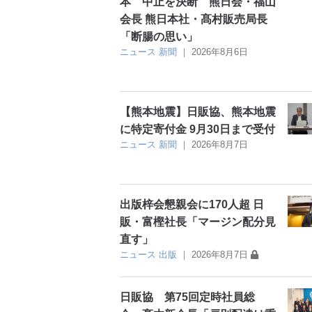
本 中止を決断 熊日会・福山
会長 熊日本社・髙村販売局長
「断腸の思い」
ニュース
新聞
｜
2026年8月6日
【熊本地震】日販協、熊本地震
に特定寄付金 9月30日まで受付
ニュース
新聞
｜
2026年8月7日
出版梓会懇親会に170人超 日
販・富樫社長「マージン配分見
直す」
ニュース
出版
｜
2026年8月7日
日販協 第75回定時社員総