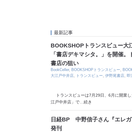
最新記事
BOOKSHOPトランスビュー
「書店デキマシタ。」を開催。
書店の狙い
BookCeller
,
BOOKSHOPトランスビュー
,
BO
大江戸中井店
,
トランスビュー
,
伊野尾書店
,
即
トランスビューは7月29日、6月に開業した
江戸中井店」で
…続き
日経BP 中野信子さん『エレ
発刊