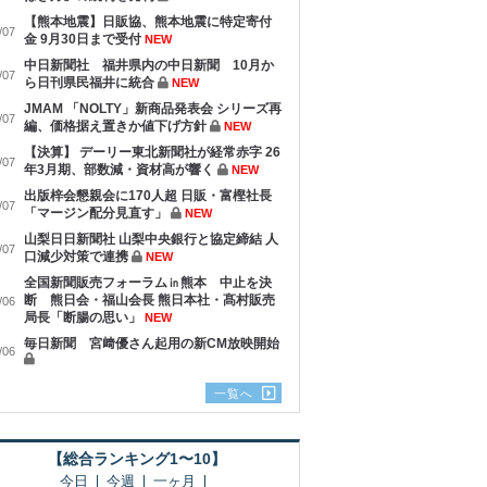
【熊本地震】日販協、熊本地震に特定寄付
/07
金 9月30日まで受付
NEW
中日新聞社 福井県内の中日新聞 10月か
/07
ら日刊県民福井に統合
NEW
JMAM 「NOLTY」新商品発表会 シリーズ再
/07
編、価格据え置きか値下げ方針
NEW
【決算】 デーリー東北新聞社が経常赤字 26
/07
年3月期、部数減・資材高が響く
NEW
出版梓会懇親会に170人超 日販・富樫社長
/07
「マージン配分見直す」
NEW
山梨日日新聞社 山梨中央銀行と協定締結 人
/07
口減少対策で連携
NEW
全国新聞販売フォーラム㏌熊本 中止を決
断 熊日会・福山会長 熊日本社・髙村販売
/06
局長「断腸の思い」
NEW
毎日新聞 宮﨑優さん起用の新CM放映開始
/06
一覧へ
【総合ランキング1〜10】
今日
今週
一ヶ月