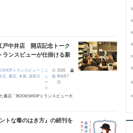
8
8
8
8
大江戸中井店 開店記念トーク
トランスビューが仕掛ける新
8
8
OKSHOPトランスビュー
｜
ニ
出
2026
注文
,
書店
,
本屋
,
直取引
ュ
版
年8月7
ー
日
8
ス
書店「BOOKSHOPトランスビュー大
8
ガントな毒のはき方』の続刊を