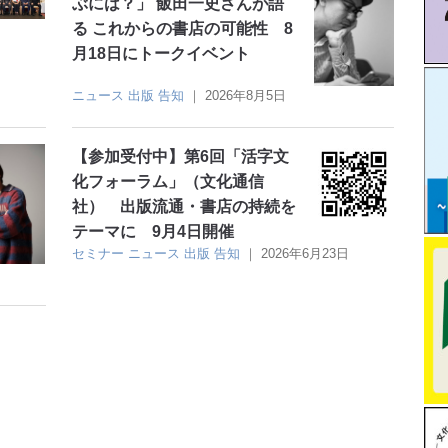
ぶには？」 飯田一史さんが語
る これからの書店の可能性 8
月18日にトークイベント
ニュース
出版
告知
｜
2026年8月5日
【参加受付中】第6回「活字文
化フォーラム」（文化通信
社） 出版流通・書店の持続を
テーマに 9月4日開催
セミナー
ニュース
出版
告知
｜
2026年6月23日