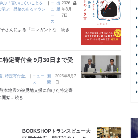
学ぶ「言いにくいことを
｜
ニ
出
2026
に学ぶ 品格のあるマウン
ュ
版
年8月
ー
7日
ス
子さんによる『エレガントな
…続き
特定寄付金 9月30日まで受
震
,
特定寄付金
,
｜
ニュー
新
2026年8月7
ス
聞
日
熊本地震の被災地支援に向けた特定寄
に開始
…続き
BOOKSHOPトランスビュー大