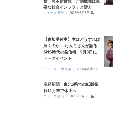
会 髙木新会長「戸別配達は重
要な社会インフラ」と訴え
ニュース
新聞
｜
2026年8月6日
【参加受付中】本はどうすれば
届くのか──けんごさんが語る
SNS時代の発信術 9月3日に
トークイベント
ニュース
出版
告知
｜
2026年8月5日
産経新聞 東北6県での紙版発
行11月末で休止へ
ニュース
新聞
｜
2026年8月6日