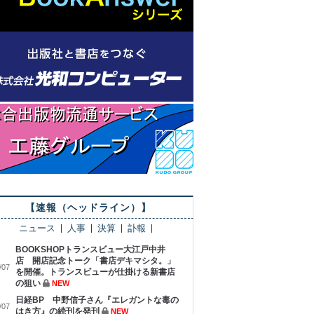
【速報（ヘッドライン）】
ニュース
人事
決算
訃報
BOOKSHOPトランスビュー大江戸中井
店 開店記念トーク「書店デキマシタ。」
/07
を開催。トランスビューが仕掛ける新書店
の狙い
NEW
日経BP 中野信子さん『エレガントな毒の
/07
はき方』の続刊を発刊
NEW