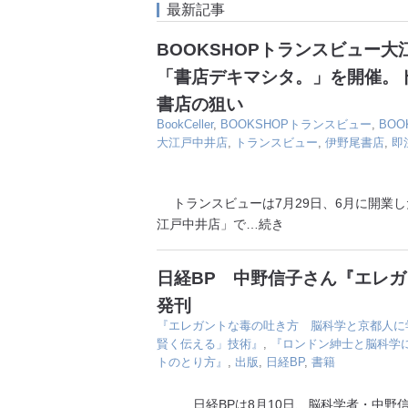
最新記事
BOOKSHOPトランスビュー
「書店デキマシタ。」を開催。
書店の狙い
BookCeller
,
BOOKSHOPトランスビュー
,
BO
大江戸中井店
,
トランスビュー
,
伊野尾書店
,
即
トランスビューは7月29日、6月に開業した
江戸中井店」で
…続き
日経BP 中野信子さん『エレ
発刊
『エレガントな毒の吐き方 脳科学と京都人に
賢く伝える」技術』
,
『ロンドン紳士と脳科学
トのとり方』
,
出版
,
日経BP
,
書籍
日経BPは8月10日、脳科学者・中野信