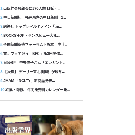
出版梓会懇親会に170人超 日販・...
中日新聞社 福井県内の中日新聞 1...
講談社 トップレベルドメイン「.m...
BOOKSHOPトランスビュー大江...
全国新聞販売フォーラム㏌熊本 中止...
書店フェア競う「BFC」第3回開催...
日経BP 中野信子さん『エレガント...
【決算】 デーリー東北新聞社が経常...
JMAM 「NOLTY」新商品発表...
取協・雑協 年間発売日カレンダー発...