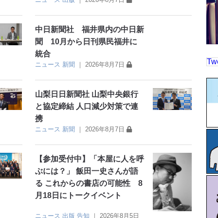
中日新聞社 福井県内の中日新
聞 10月から日刊県民福井に
統合
Tw
ニュース
新聞
｜
2026年8月7日
山梨日日新聞社 山梨中央銀行
と協定締結 人口減少対策で連
携
ニュース
新聞
｜
2026年8月7日
【参加受付中】「本屋に人を呼
ぶには？」 飯田一史さんが語
る これからの書店の可能性 8
月18日にトークイベント
ニュース
出版
告知
｜
2026年8月5日