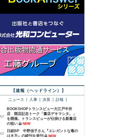
【速報（ヘッドライン）】
ニュース
人事
決算
訃報
BOOKSHOPトランスビュー大江戸中井
店 開店記念トーク「書店デキマシタ。」
/07
を開催。トランスビューが仕掛ける新書店
の狙い
NEW
日経BP 中野信子さん『エレガントな毒の
/07
はき方』の続刊を発刊
NEW