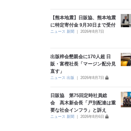
【熊本地震】日販協、熊本地震
に特定寄付金 9月30日まで受付
ニュース
新聞
｜
2026年8月7日
出版梓会懇親会に170人超 日
販・富樫社長「マージン配分見
直す」
ニュース
出版
｜
2026年8月7日
日販協 第75回定時社員総
会 髙木新会長「戸別配達は重
要な社会インフラ」と訴え
ニュース
新聞
｜
2026年8月6日