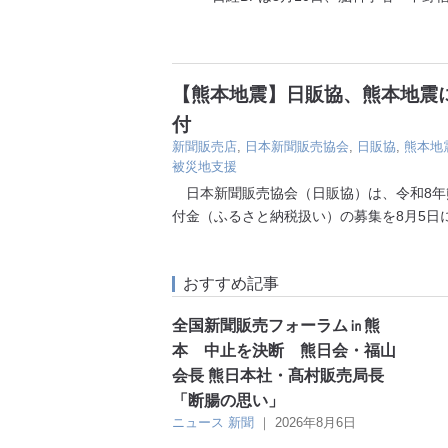
【熊本地震】日販協、熊本地震に
付
新聞販売店
,
日本新聞販売協会
,
日販協
,
熊本地
被災地支援
日本新聞販売協会（日販協）は、令和8年
付金（ふるさと納税扱い）の募集を8月5日
おすすめ記事
全国新聞販売フォーラム㏌熊
本 中止を決断 熊日会・福山
会長 熊日本社・髙村販売局長
「断腸の思い」
ニュース
新聞
｜
2026年8月6日