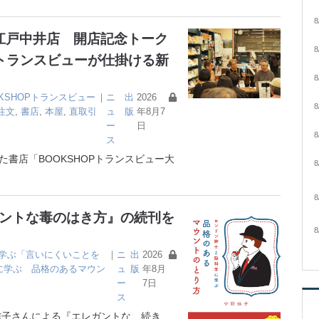
8
大江戸中井店 開店記念トーク
8
トランスビューが仕掛ける新
8
OKSHOPトランスビュー
｜
ニ
出
2026
8
注文
,
書店
,
本屋
,
直取引
ュ
版
年8月7
ー
日
8
ス
書店「BOOKSHOPトランスビュー大
8
8
ガントな毒のはき方』の続刊を
8
学ぶ「言いにくいことを
｜
ニ
出
2026
に学ぶ 品格のあるマウン
ュ
版
年8月
ー
7日
ス
子さんによる『エレガントな
…続き