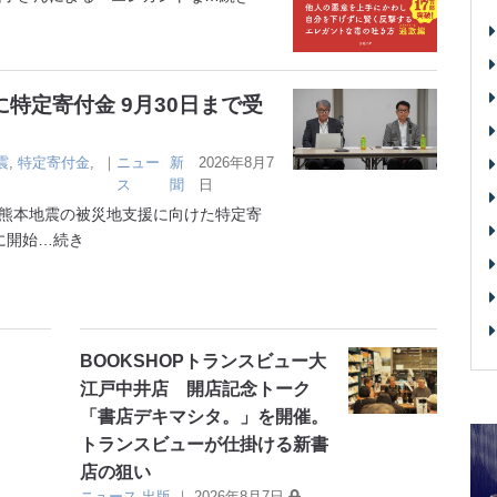
特定寄付金 9月30日まで受
震
,
特定寄付金
,
｜
ニュー
新
2026年8月7
ス
聞
日
熊本地震の被災地支援に向けた特定寄
に開始
…続き
BOOKSHOPトランスビュー大
江戸中井店 開店記念トーク
「書店デキマシタ。」を開催。
トランスビューが仕掛ける新書
店の狙い
ニュース
出版
｜
2026年8月7日