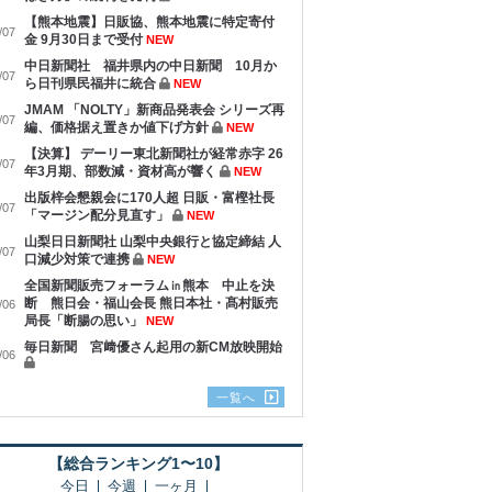
【熊本地震】日販協、熊本地震に特定寄付
/07
金 9月30日まで受付
NEW
中日新聞社 福井県内の中日新聞 10月か
/07
ら日刊県民福井に統合
NEW
JMAM 「NOLTY」新商品発表会 シリーズ再
/07
編、価格据え置きか値下げ方針
NEW
【決算】 デーリー東北新聞社が経常赤字 26
/07
年3月期、部数減・資材高が響く
NEW
出版梓会懇親会に170人超 日販・富樫社長
/07
「マージン配分見直す」
NEW
山梨日日新聞社 山梨中央銀行と協定締結 人
/07
口減少対策で連携
NEW
全国新聞販売フォーラム㏌熊本 中止を決
断 熊日会・福山会長 熊日本社・髙村販売
/06
局長「断腸の思い」
NEW
毎日新聞 宮﨑優さん起用の新CM放映開始
/06
一覧へ
【総合ランキング1〜10】
今日
今週
一ヶ月