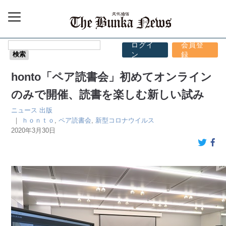
ログイ
会員登
ン
録
honto「ペア読書会」初めてオンライン
のみで開催、読書を楽しむ新しい試み
ニュース
出版
｜
ｈｏｎｔｏ
,
ペア読書会
,
新型コロナウイルス
2020年3月30日