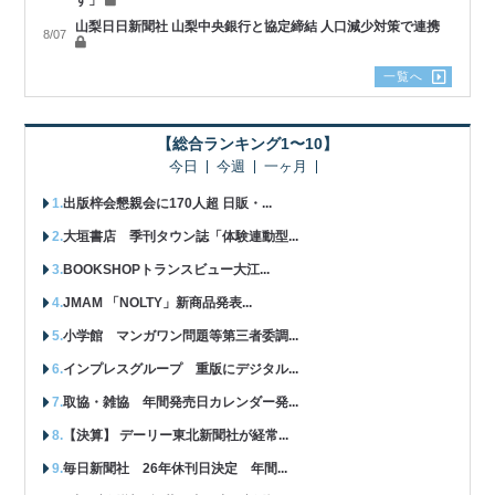
山梨日日新聞社 山梨中央銀行と協定締結 人口減少対策で連携
8/07
一覧へ
【総合ランキング1〜10】
今日
今週
一ヶ月
出版梓会懇親会に170人超 日販・...
大垣書店 季刊タウン誌「体験連動型...
BOOKSHOPトランスビュー大江...
JMAM 「NOLTY」新商品発表...
小学館 マンガワン問題等第三者委調...
インプレスグループ 重版にデジタル...
取協・雑協 年間発売日カレンダー発...
【決算】 デーリー東北新聞社が経常...
毎日新聞社 26年休刊日決定 年間...