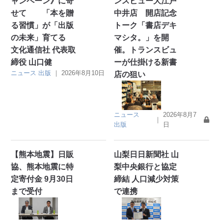
ャンペーン》に寄
ンスビュー大江戸
せて 「本を贈
中井店 開店記念
る習慣」が「出版
トーク「書店デキ
の未来」育てる
マシタ。」を開
文化通信社 代表取
催。トランスビュ
締役 山口健
ーが仕掛ける新書
ニュース
出版
｜
2026年8月10日
店の狙い
ニュース
2026年8月7
｜
出版
日
【熊本地震】日販
山梨日日新聞社 山
協、熊本地震に特
梨中央銀行と協定
定寄付金 9月30日
締結 人口減少対策
まで受付
で連携