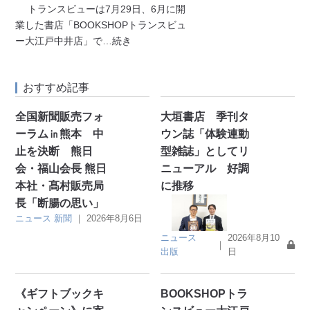
トランスビューは7月29日、6月に開
業した書店「BOOKSHOPトランスビュ
ー大江戸中井店」で
…続き
おすすめ記事
全国新聞販売フォ
大垣書店 季刊タ
ーラム㏌熊本 中
ウン誌「体験連動
止を決断 熊日
型雑誌」としてリ
会・福山会長 熊日
ニューアル 好調
本社・髙村販売局
に推移
長「断腸の思い」
ニュース
新聞
｜
2026年8月6日
ニュース
2026年8月10
｜
出版
日
《ギフトブックキ
BOOKSHOPトラ