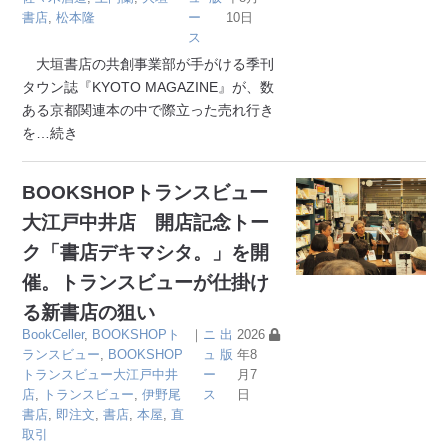
書店
,
松本隆
ー
10日
ス
大垣書店の共創事業部が手がける季刊
タウン誌『KYOTO MAGAZINE』が、数
ある京都関連本の中で際立った売れ行き
を
…続き
BOOKSHOPトランスビュー
大江戸中井店 開店記念トー
ク「書店デキマシタ。」を開
催。トランスビューが仕掛け
る新書店の狙い
BookCeller
,
BOOKSHOPト
｜
ニ
出
2026
ランスビュー
,
BOOKSHOP
ュ
版
年8
トランスビュー大江戸中井
ー
月7
店
,
トランスビュー
,
伊野尾
ス
日
書店
,
即注文
,
書店
,
本屋
,
直
取引