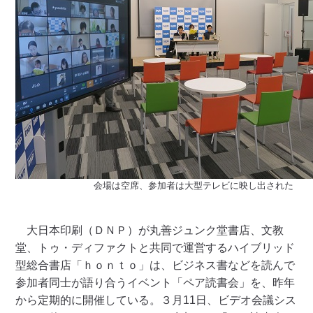
会場は空席、参加者は大型テレビに映し出された
大日本印刷（ＤＮＰ）が丸善ジュンク堂書店、文教
堂、トゥ・ディファクトと共同で運営するハイブリッド
型総合書店「ｈｏｎｔｏ」は、ビジネス書などを読んで
参加者同士が語り合うイベント「ペア読書会」を、昨年
から定期的に開催している。３月11日、ビデオ会議シス