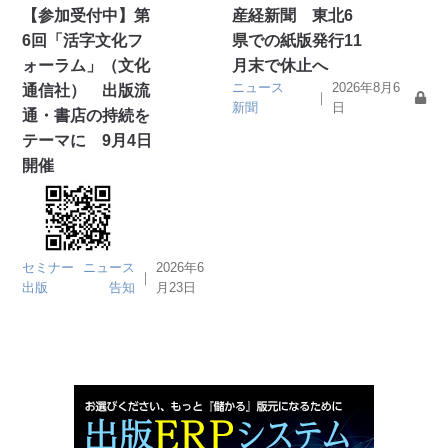
【参加受付中】第
産経新聞 東北6
6回「活字文化フ
県での紙版発行11
ォーラム」（文化
月末で休止へ
ニュース
2026年8月6
通信社） 出版流
｜
新聞
日
通・書店の持続を
テーマに 9月4日
開催
セミナー
ニュース
2026年6
｜
出版
告知
月23日