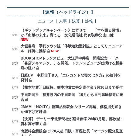
【速報（ヘッドライン）】
ニュース
人事
決算
訃報
《ギフトブックキャンペーン》に寄せて 「本を贈る習慣」
8/10
が「出版の未来」育てる 文化通信社 代表取締役 山口健
NEW
大垣書店 季刊タウン誌「体験連動型雑誌」としてリニューア
8/10
ル 好調に推移
NEW
BOOKSHOPトランスビュー大江戸中井店 開店記念トーク
「書店デキマシタ。」を開催。トランスビューが仕掛ける新書
8/07
店の狙い
日経BP 中野信子さん『エレガントな毒のはき方』の続刊を
8/07
発刊
【熊本地震】日販協、熊本地震に特定寄付金 9月30日まで受付
8/07
中日新聞社 福井県内の中日新聞 10月から日刊県民福井に統
8/07
合
JMAM 「NOLTY」新商品発表会 シリーズ再編、価格据え置き
8/07
か値下げ方針
【決算】 デーリー東北新聞社が経常赤字 26年3月期、部数減・
8/07
資材高が響く
出版梓会懇親会に170人超 日販・富樫社長「マージン配分見直
8/07
す」