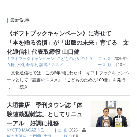
最新記事
《ギフトブックキャンペーン》に寄せて
「本を贈る習慣」が「出版の未来」育てる 文
化通信社 代表取締役 山口健
ギフトブックキャンペーン
,
こどものための１０
｜
ニュ
出
2026年8
０冊
,
文化通信社
,
読書のススメ
ース
版
月10日
文化通信社では、この6年間にわたり、ギフトブックキャンペ
ーンとして『読書のススメ』『こどものための100冊』を発行
し、
…続き
大垣書店 季刊タウン誌「体
験連動型雑誌」としてリニュ
ーアル 好調に推移
KYOTO MAGAZINE
,
｜
ニ
出
2026
佐々木酒造
,
土門蘭
,
大垣
ュ
版
年8月