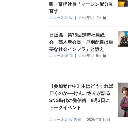
販・富樫社長「マージン配分見
直す」
ニュース
出版
｜
2026年8月7日
日販協 第75回定時社員総
会 髙木新会長「戸別配達は重
要な社会インフラ」と訴え
ニュース
新聞
｜
2026年8月6日
【参加受付中】本はどうすれば
届くのか──けんごさんが語る
SNS時代の発信術 9月3日に
トークイベント
ニュース
出版
告知
｜
2026年8月5日