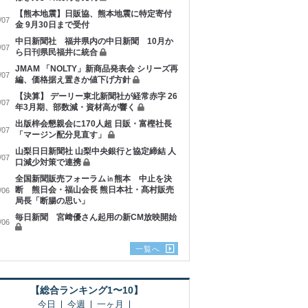
【熊本地震】日販協、熊本地震に特定寄付
/07
金 9月30日まで受付
中日新聞社 福井県内の中日新聞 10月か
/07
ら日刊県民福井に統合
JMAM 「NOLTY」新商品発表会 シリーズ再
/07
編、価格据え置きか値下げ方針
【決算】 デーリー東北新聞社が経常赤字 26
/07
年3月期、部数減・資材高が響く
出版梓会懇親会に170人超 日販・富樫社長
/07
「マージン配分見直す」
山梨日日新聞社 山梨中央銀行と協定締結 人
/07
口減少対策で連携
全国新聞販売フォーラム㏌熊本 中止を決
断 熊日会・福山会長 熊日本社・髙村販売
/06
局長「断腸の思い」
毎日新聞 宮﨑優さん起用の新CM放映開始
/06
一覧へ
【総合ランキング1〜10】
今日
今週
一ヶ月