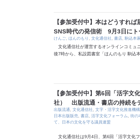
【参加受付中】本はどうすれば
SNS時代の発信術 9月3日に
けんご
,
ほんのもり
,
文化通信社
,
書店
,
駒込本
文化通信社が運営するオンラインコミュニ
後7時から、私設図書室「ほんのもり 駒込
【参加受付中】第6回「活字文
社） 出版流通・書店の持続をテ
出版流通
,
文化通信社
,
文字・活字文化推進機構
日本出版販売
,
書店
,
活字文化フォーラム
,
街の
て、日本の文化を守る議員連盟
文化通信社は9月4日、第6回「活字文化