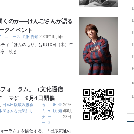
8
届くのか──けんごさんが語る
8
トークイベント
8
家
｜
ニュース
出版
告知
2026年8月5日
ティ「ほんのもり」は9月3日（木）午
8
本家
…続き
8
8
8
化フォーラム」（文化通信
8
ーマに 9月4日開催
,
日本出版取次協会
,
｜
セ
ニ
出
告
2026
本屋さんを元気にし
ミ
ュ
版
知
年6月
ナ
ー
23日
ー
ス
フォーラム」を開催する。「出版流通の