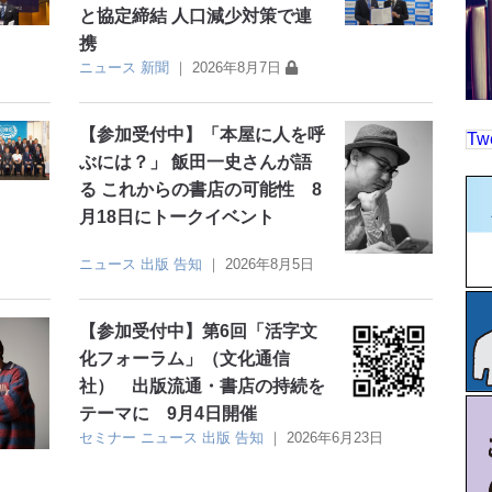
と協定締結 人口減少対策で連
携
ニュース
新聞
｜
2026年8月7日
【参加受付中】「本屋に人を呼
Tw
ぶには？」 飯田一史さんが語
る これからの書店の可能性 8
月18日にトークイベント
ニュース
出版
告知
｜
2026年8月5日
【参加受付中】第6回「活字文
化フォーラム」（文化通信
社） 出版流通・書店の持続を
テーマに 9月4日開催
セミナー
ニュース
出版
告知
｜
2026年6月23日