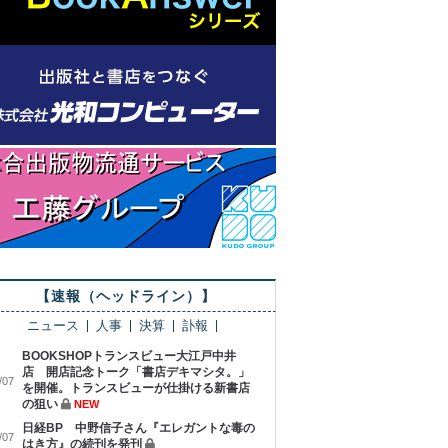
【速報（ヘッドライン）】
ニュース
人事
決算
訃報
BOOKSHOPトランスビュー大江戸中井
店 開店記念トーク「書店デキマシタ。」
/07
を開催。トランスビューが仕掛ける新書店
の狙い
NEW
日経BP 中野信子さん『エレガントな毒の
/07
はき方』の続刊を発刊