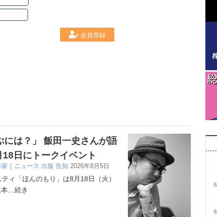
会員登録
ぶには？」 飯田一史さんが語
月18日にトークイベント
本家
｜
ニュース
出版
告知
2026年8月5日
ティ「ほんのもり」は8月18日（火）
8
込本
…続き
8