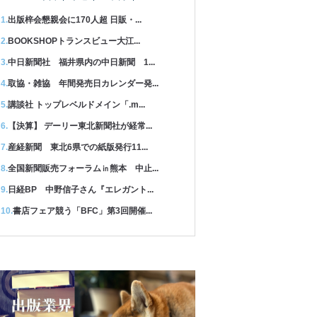
出版梓会懇親会に170人超 日販・...
BOOKSHOPトランスビュー大江...
中日新聞社 福井県内の中日新聞 1...
取協・雑協 年間発売日カレンダー発...
講談社 トップレベルドメイン「.m...
【決算】 デーリー東北新聞社が経常...
産経新聞 東北6県での紙版発行11...
全国新聞販売フォーラム㏌熊本 中止...
日経BP 中野信子さん『エレガント...
書店フェア競う「BFC」第3回開催...