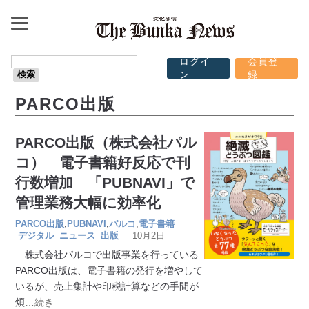
ログイ
会員登
ン
録
PARCO出版
PARCO出版（株式会社パル
コ） 電子書籍好反応で刊
行数増加 「PUBNAVI」で
管理業務大幅に効率化
PARCO出版
,
PUBNAVI
,
パルコ
,
電子書籍
｜
デジタル
ニュース
出版
10月2日
株式会社パルコで出版事業を行っている
PARCO出版は、電子書籍の発行を増やして
いるが、売上集計や印税計算などの手間が
煩
…続き