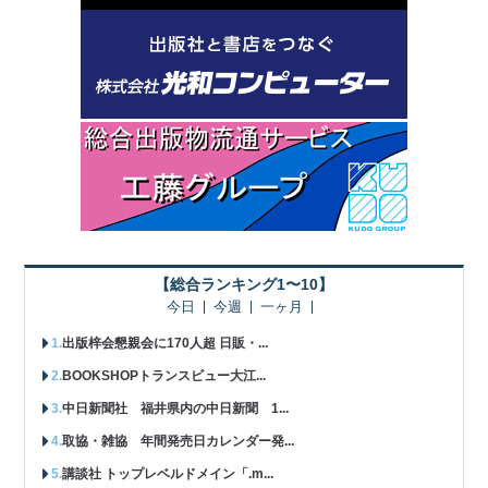
【総合ランキング1〜10】
今日
今週
一ヶ月
出版梓会懇親会に170人超 日販・...
BOOKSHOPトランスビュー大江...
中日新聞社 福井県内の中日新聞 1...
取協・雑協 年間発売日カレンダー発...
講談社 トップレベルドメイン「.m...