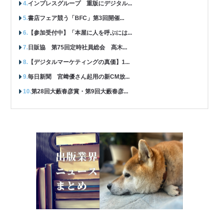
インプレスグループ 重版にデジタル...
書店フェア競う「BFC」第3回開催...
【参加受付中】「本屋に人を呼ぶには...
日販協 第75回定時社員総会 髙木...
【デジタルマーケティングの真価】1...
毎日新聞 宮﨑優さん起用の新CM放...
第28回大藪春彦賞・第9回大藪春彦...