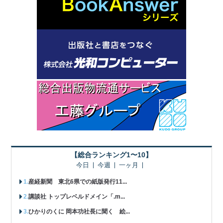
【総合ランキング1〜10】
今日
今週
一ヶ月
産経新聞 東北6県での紙版発行11...
講談社 トップレベルドメイン「.m...
ひかりのくに 岡本功社長に聞く 絵...