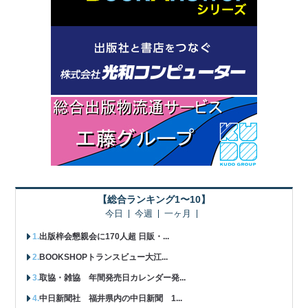
【総合ランキング1〜10】
今日
今週
一ヶ月
出版梓会懇親会に170人超 日販・...
BOOKSHOPトランスビュー大江...
取協・雑協 年間発売日カレンダー発...
中日新聞社 福井県内の中日新聞 1...