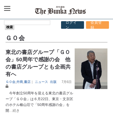
ログイ
会員登
ン
録
ＧＯ会
東北の書店グループ「ＧＯ
会」50周年で感謝の会 他
の書店グループとも企画共
有へ
ＧＯ会
,
外商
,
書店
｜
ニュース
出版
7月6日
今年創立50周年を迎える東北の書店グル
ープ「ＧＯ会」は６月22日、東京・文京区
のホテル椿山荘で「50周年感謝の会」を
開
…続き