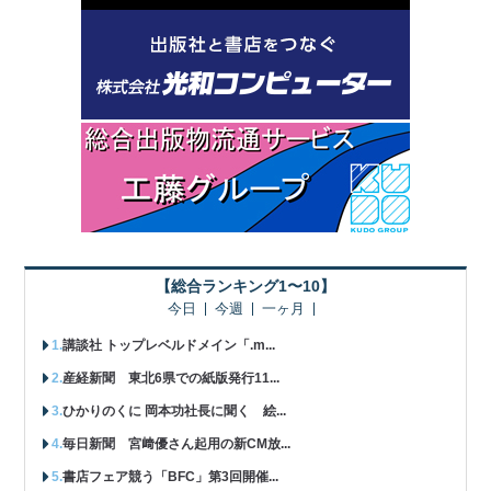
【総合ランキング1〜10】
今日
今週
一ヶ月
講談社 トップレベルドメイン「.m...
産経新聞 東北6県での紙版発行11...
ひかりのくに 岡本功社長に聞く 絵...
毎日新聞 宮﨑優さん起用の新CM放...
書店フェア競う「BFC」第3回開催...