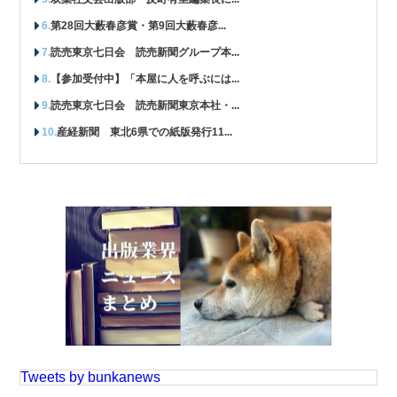
第28回大藪春彦賞・第9回大藪春彦...
読売東京七日会 読売新聞グループ本...
【参加受付中】「本屋に人を呼ぶには...
読売東京七日会 読売新聞東京本社・...
産経新聞 東北6県での紙版発行11...
Tweets by bunkanews