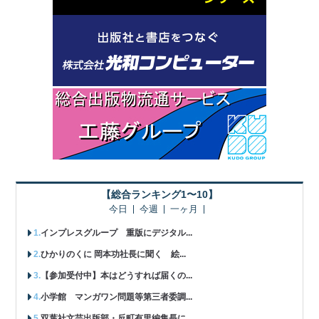
【総合ランキング1〜10】
今日
今週
一ヶ月
インプレスグループ 重版にデジタル...
ひかりのくに 岡本功社長に聞く 絵...
【参加受付中】本はどうすれば届くの...
小学館 マンガワン問題等第三者委調...
双葉社文芸出版部・反町有里編集長に...