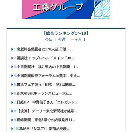
【総合ランキング1〜10】
今日
今週
一ヶ月
出版梓会懇親会に170人超 日販・...
講談社 トップレベルドメイン「.m...
中日新聞社 福井県内の中日新聞 1...
全国新聞販売フォーラム㏌熊本 中止...
書店フェア競う「BFC」第3回開催...
BOOKSHOPトランスビュー大江...
日経BP 中野信子さん『エレガント...
【決算】 デーリー東北新聞社が経常...
産経新聞 東北6県での紙版発行11...
JMAM 「NOLTY」新商品発表...