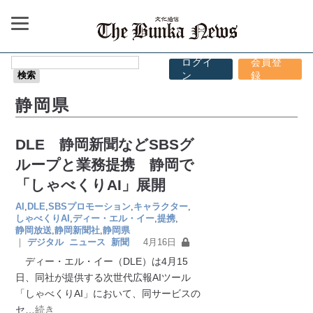
ログイ
会員登
ン
録
静岡県
DLE 静岡新聞などSBSグ
ループと業務提携 静岡で
「しゃべくりAI」展開
AI
,
DLE
,
SBSプロモーション
,
キャラクター
,
しゃべくりAI
,
ディー・エル・イー
,
提携
,
静岡放送
,
静岡新聞社
,
静岡県
｜
デジタル
ニュース
新聞
4月16日
ディー・エル・イー（DLE）は4月15
日、同社が提供する次世代広報AIツール
「しゃべくりAI」において、同サービスの
セ
…続き