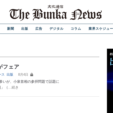
新聞
出版
広告
デジタル
コラム
業界スケジュ
がフェア
ース
出版
8月4日
が多いが、小泉首相の参拝問題で話題に
題」（
…続き