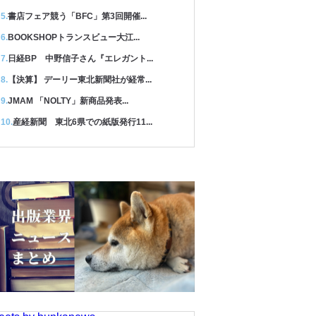
書店フェア競う「BFC」第3回開催...
BOOKSHOPトランスビュー大江...
日経BP 中野信子さん『エレガント...
【決算】 デーリー東北新聞社が経常...
JMAM 「NOLTY」新商品発表...
産経新聞 東北6県での紙版発行11...