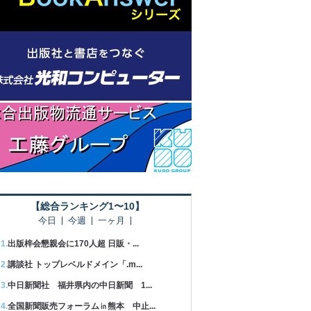
【総合ランキング1〜10】
今日
今週
一ヶ月
出版梓会懇親会に170人超 日販・...
講談社 トップレベルドメイン「.m...
中日新聞社 福井県内の中日新聞 1...
全国新聞販売フォーラム㏌熊本 中止...