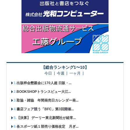
【総合ランキング1〜10】
今日
今週
一ヶ月
出版梓会懇親会に170人超 日販・...
BOOKSHOPトランスビュー大江...
取協・雑協 年間発売日カレンダー発...
書店フェア競う「BFC」第3回開催...
【決算】 デーリー東北新聞社が経常...
各スポーツ紙１部売り価格改定 月ぎ...