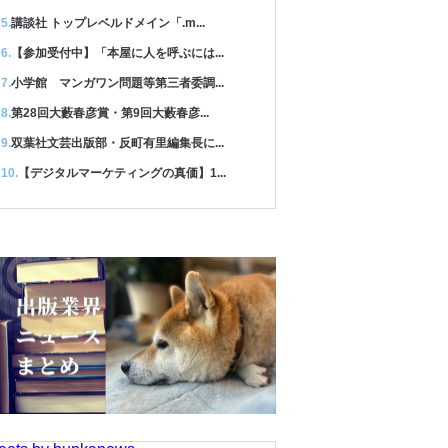
講談社 トップレベルドメイン「.m...
【参加受付中】「本屋に人を呼ぶには...
小学館 マンガワン問題等第三者委調...
第28回大藪春彦賞・第9回大藪春彦...
双葉社文芸出版部・反町有里編集長に...
【デジタルマーケティングの真価】1...