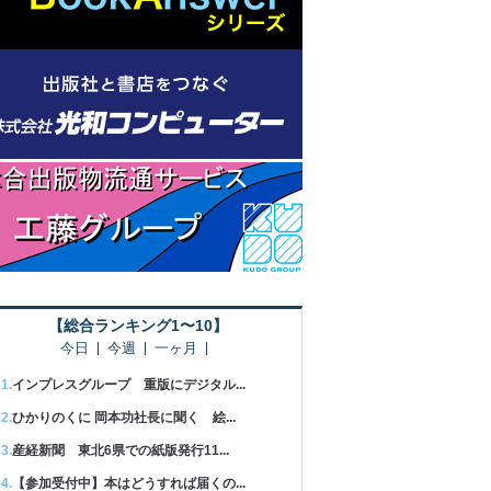
【総合ランキング1〜10】
今日
今週
一ヶ月
インプレスグループ 重版にデジタル...
ひかりのくに 岡本功社長に聞く 絵...
産経新聞 東北6県での紙版発行11...
【参加受付中】本はどうすれば届くの...