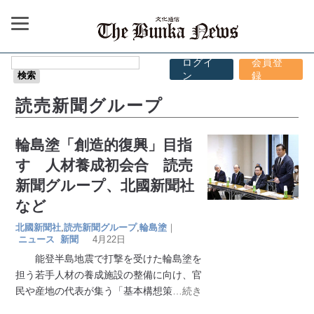
ログイ
会員登
ン
録
読売新聞グループ
輪島塗「創造的復興」目指
す 人材養成初会合 読売
新聞グループ、北國新聞社
など
北國新聞社
,
読売新聞グループ
,
輪島塗
｜
ニュース
新聞
4月22日
能登半島地震で打撃を受けた輪島塗を
担う若手人材の養成施設の整備に向け、官
民や産地の代表が集う「基本構想策
…続き