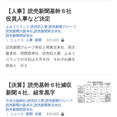
【人事】読売新聞基幹６社
役員人事など決定
よみうりランド
,
読売巨人軍
,
読売新聞グループ
,
読売新聞大阪本社
,
読売新聞東京本社
,
読売新聞西部本社
｜
ニュース
人事
新聞
6月14日
読売新聞グループ本社と同東京本社、同大
阪本社、同西部本社、読売巨人軍、よみう
りランドの６社は６月８日、それぞれ株主
総会と
…続き
【決算】読売基幹６社減収
新聞４社、経常黒字
中央公論新社
,
読売巨人軍
,
読売新聞グループ
,
読売新聞大阪本社
,
読売新聞東京本社
,
読売新聞西部本社
｜
ニュース
新聞
決算
6月14日