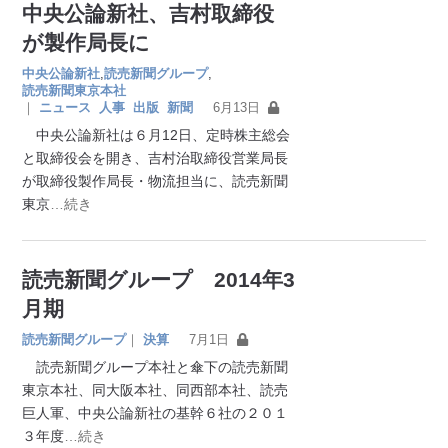
中央公論新社、吉村取締役
が製作局長に
中央公論新社
,
読売新聞グループ
,
読売新聞東京本社
｜
ニュース
人事
出版
新聞
6月13日
中央公論新社は６月12日、定時株主総会
と取締役会を開き、吉村治取締役営業局長
が取締役製作局長・物流担当に、読売新聞
東京
…続き
読売新聞グループ 2014年3
月期
読売新聞グループ
｜
決算
7月1日
読売新聞グループ本社と傘下の読売新聞
東京本社、同大阪本社、同西部本社、読売
巨人軍、中央公論新社の基幹６社の２０１
３年度
…続き