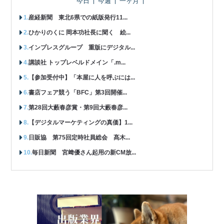
今日
今週
一ヶ月
産経新聞 東北6県での紙版発行11...
ひかりのくに 岡本功社長に聞く 絵...
インプレスグループ 重版にデジタル...
講談社 トップレベルドメイン「.m...
【参加受付中】「本屋に人を呼ぶには...
書店フェア競う「BFC」第3回開催...
第28回大藪春彦賞・第9回大藪春彦...
【デジタルマーケティングの真価】1...
日販協 第75回定時社員総会 髙木...
毎日新聞 宮﨑優さん起用の新CM放...