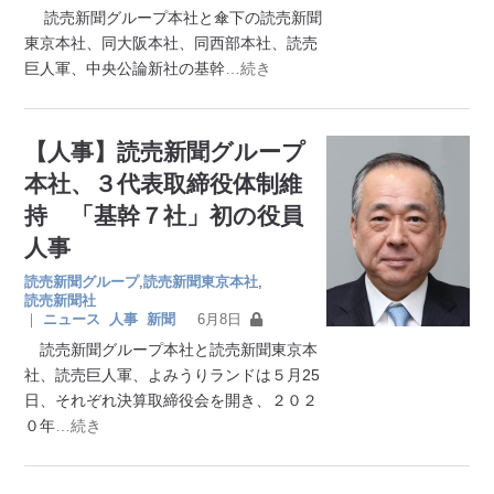
読売新聞グループ本社と傘下の読売新聞
東京本社、同大阪本社、同西部本社、読売
巨人軍、中央公論新社の基幹
…続き
【人事】読売新聞グループ
本社、３代表取締役体制維
持 「基幹７社」初の役員
人事
読売新聞グループ
,
読売新聞東京本社
,
読売新聞社
｜
ニュース
人事
新聞
6月8日
読売新聞グループ本社と読売新聞東京本
社、読売巨人軍、よみうりランドは５月25
日、それぞれ決算取締役会を開き、２０２
０年
…続き