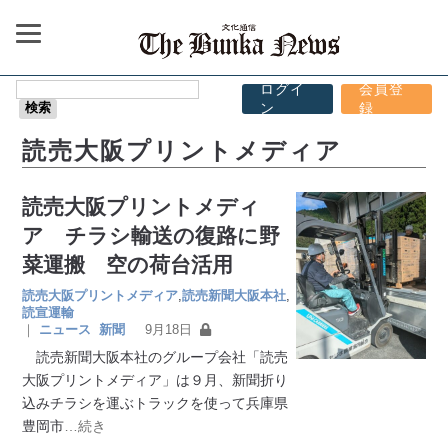
ログイ
会員登
ン
録
読売大阪プリントメディア
読売大阪プリントメディ
ア チラシ輸送の復路に野
菜運搬 空の荷台活用
読売大阪プリントメディア
,
読売新聞大阪本社
,
読宣運輸
｜
ニュース
新聞
9月18日
読売新聞大阪本社のグループ会社「読売
大阪プリントメディア」は９月、新聞折り
込みチラシを運ぶトラックを使って兵庫県
豊岡市
…続き