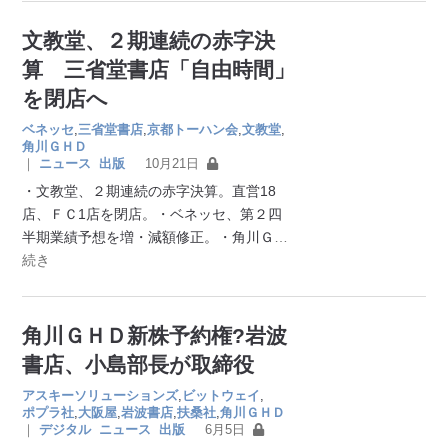
文教堂、２期連続の赤字決
算 三省堂書店「自由時間」
を閉店へ
ベネッセ
,
三省堂書店
,
京都トーハン会
,
文教堂
,
角川ＧＨＤ
｜
ニュース
出版
10月21日
・文教堂、２期連続の赤字決算。直営18
店、ＦＣ1店を閉店。・ベネッセ、第２四
半期業績予想を増・減額修正。・角川Ｇ
…
続き
角川ＧＨＤ新株予約権?岩波
書店、小島部長が取締役
アスキーソリューションズ
,
ビットウェイ
,
ポプラ社
,
大阪屋
,
岩波書店
,
扶桑社
,
角川ＧＨＤ
｜
デジタル
ニュース
出版
6月5日