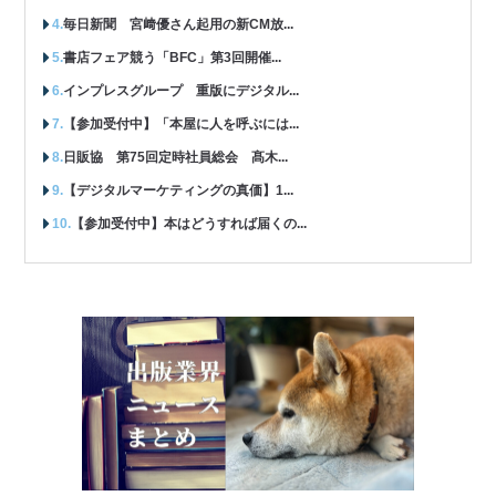
毎日新聞 宮﨑優さん起用の新CM放...
書店フェア競う「BFC」第3回開催...
インプレスグループ 重版にデジタル...
【参加受付中】「本屋に人を呼ぶには...
日販協 第75回定時社員総会 髙木...
【デジタルマーケティングの真価】1...
【参加受付中】本はどうすれば届くの...