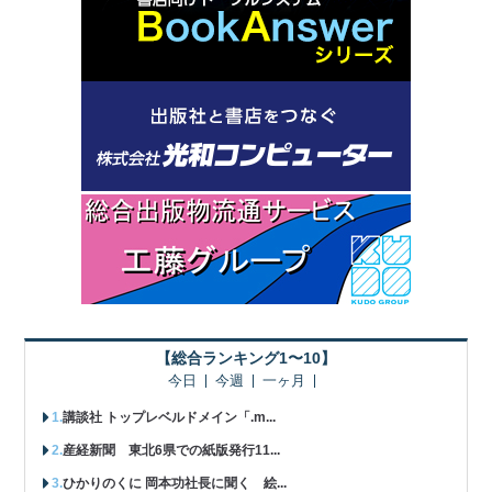
【総合ランキング1〜10】
今日
今週
一ヶ月
講談社 トップレベルドメイン「.m...
産経新聞 東北6県での紙版発行11...
ひかりのくに 岡本功社長に聞く 絵...