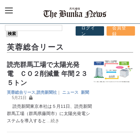
ログイ
会員登
ン
録
芙蓉総合リース
読売群馬工場で太陽光発
電 ＣＯ２削減量 年間２３
５トン
芙蓉総合リース
,
読売新聞社
｜
ニュース
新聞
5月21日
読売新聞東京本社は５月11日、読売新聞
群馬工場（群馬県藤岡市）に太陽光発電シ
ステムを導入すると
…続き