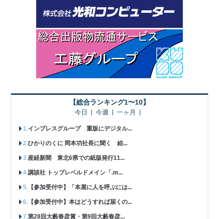
【総合ランキング1〜10】
今日
今週
一ヶ月
インプレスグループ 重版にデジタル...
ひかりのくに 岡本功社長に聞く 絵...
産経新聞 東北6県での紙版発行11...
講談社 トップレベルドメイン「.m...
【参加受付中】「本屋に人を呼ぶには...
【参加受付中】本はどうすれば届くの...
第28回大藪春彦賞・第9回大藪春彦...