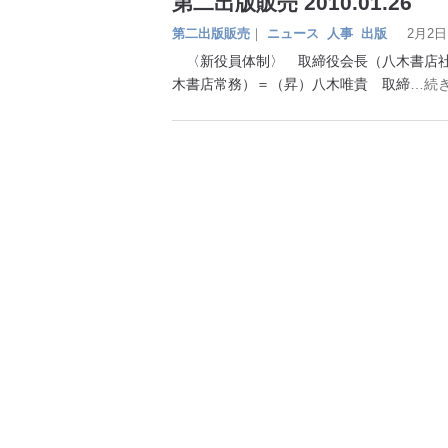
第二出版販売 2010.01.26
第二出版販売
｜
ニュース
人事
出版
2月2日
〈新役員体制〉 取締役会長（八木書店社
木書店常務）＝（昇）八木唯貴 取締
…続