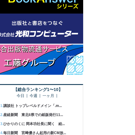
【総合ランキング1〜10】
今日
今週
一ヶ月
講談社 トップレベルドメイン「.m...
産経新聞 東北6県での紙版発行11...
ひかりのくに 岡本功社長に聞く 絵...
毎日新聞 宮﨑優さん起用の新CM放...