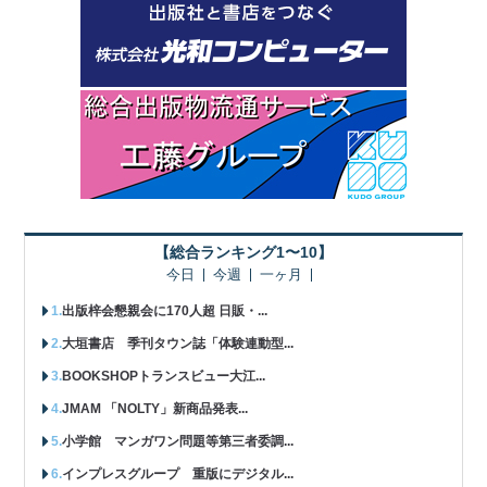
【総合ランキング1〜10】
今日
今週
一ヶ月
出版梓会懇親会に170人超 日販・...
大垣書店 季刊タウン誌「体験連動型...
BOOKSHOPトランスビュー大江...
JMAM 「NOLTY」新商品発表...
小学館 マンガワン問題等第三者委調...
インプレスグループ 重版にデジタル...