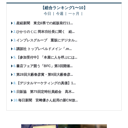
【総合ランキング1〜10】
今日
今週
一ヶ月
産経新聞 東北6県での紙版発行11...
ひかりのくに 岡本功社長に聞く 絵...
インプレスグループ 重版にデジタル...
講談社 トップレベルドメイン「.m...
【参加受付中】「本屋に人を呼ぶには...
書店フェア競う「BFC」第3回開催...
第28回大藪春彦賞・第9回大藪春彦...
【デジタルマーケティングの真価】1...
日販協 第75回定時社員総会 髙木...
毎日新聞 宮﨑優さん起用の新CM放...