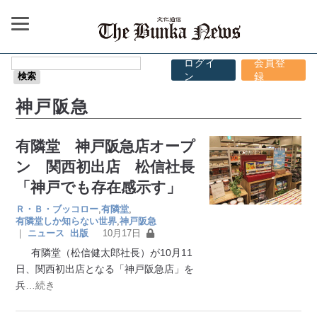
ログイ
会員登
ン
録
神戸阪急
有隣堂 神戸阪急店オープ
ン 関西初出店 松信社長
「神戸でも存在感示す」
Ｒ・Ｂ・ブッコロー
,
有隣堂
,
有隣堂しか知らない世界
,
神戸阪急
｜
ニュース
出版
10月17日
有隣堂（松信健太郎社長）が10月11
日、関西初出店となる「神戸阪急店」を
兵
…続き