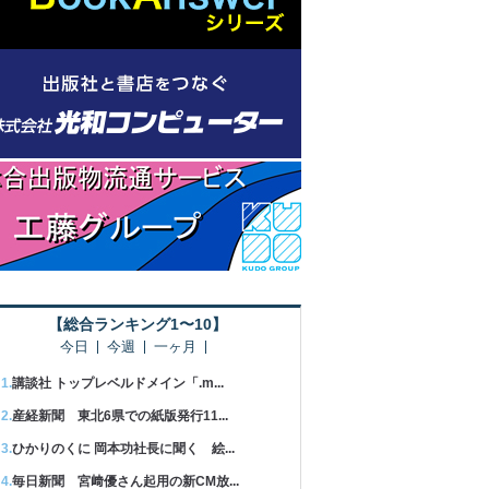
【総合ランキング1〜10】
今日
今週
一ヶ月
講談社 トップレベルドメイン「.m...
産経新聞 東北6県での紙版発行11...
ひかりのくに 岡本功社長に聞く 絵...
毎日新聞 宮﨑優さん起用の新CM放...