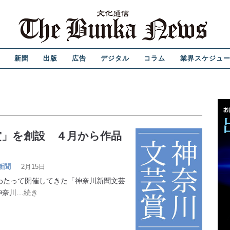
新聞
出版
広告
デジタル
コラム
業界スケジュ
賞」を創設 ４月から作品
新聞
2月15日
わたって開催してきた「神奈川新聞文芸
神奈川
…続き