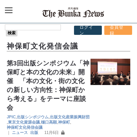
ログイ
会員登
ン
録
神保町文化発信会議
第3回出版シンポジウム「神
保町と本の文化の未来」開
催 「本の文化・街の文化
の新しい方向性：神保町か
ら考える」をテーマに座談
会
JPIC
,
出版シンポジウム
,
出版文化産業振興財団
,
東京文化資源会議
,
樋口高顕
,
神保町
,
神保町文化発信会議
｜
ニュース
出版
11月6日