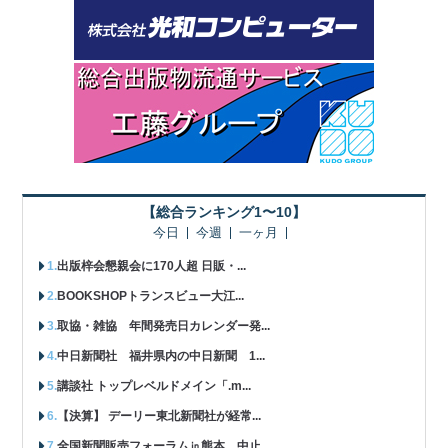
【総合ランキング1〜10】
今日
今週
一ヶ月
出版梓会懇親会に170人超 日販・...
BOOKSHOPトランスビュー大江...
取協・雑協 年間発売日カレンダー発...
中日新聞社 福井県内の中日新聞 1...
講談社 トップレベルドメイン「.m...
【決算】 デーリー東北新聞社が経常...
全国新聞販売フォーラム㏌熊本 中止...