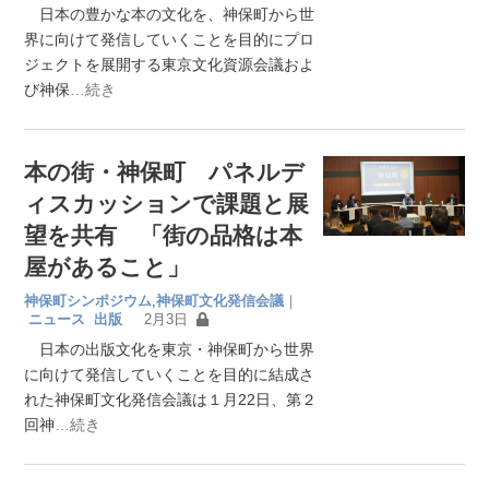
日本の豊かな本の文化を、神保町から世
界に向けて発信していくことを目的にプロ
ジェクトを展開する東京文化資源会議およ
び神保
…続き
本の街・神保町 パネルデ
ィスカッションで課題と展
望を共有 「街の品格は本
屋があること」
神保町シンポジウム
,
神保町文化発信会議
｜
ニュース
出版
2月3日
日本の出版文化を東京・神保町から世界
に向けて発信していくことを目的に結成さ
れた神保町文化発信会議は１月22日、第２
回神
…続き