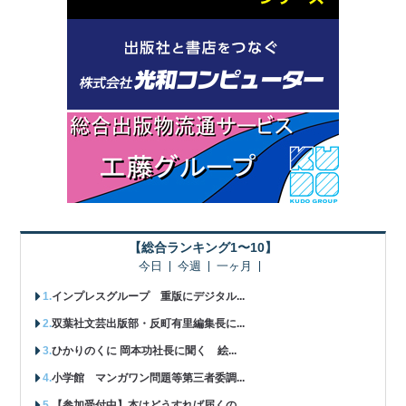
【総合ランキング1〜10】
今日
今週
一ヶ月
インプレスグループ 重版にデジタル...
双葉社文芸出版部・反町有里編集長に...
ひかりのくに 岡本功社長に聞く 絵...
小学館 マンガワン問題等第三者委調...
【参加受付中】本はどうすれば届くの...