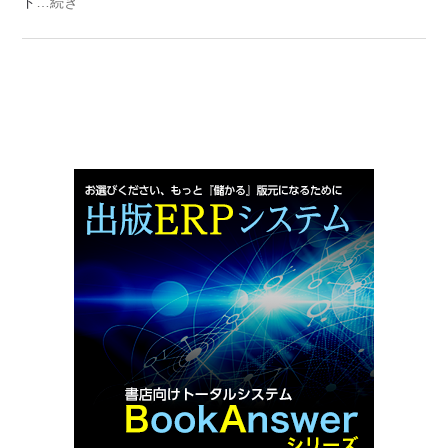
ド
…続き