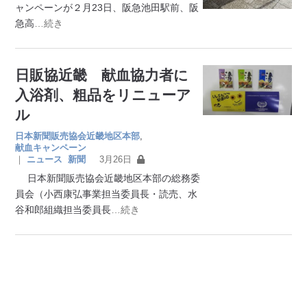
ャンペーンが２月23日、阪急池田駅前、阪
急高
…続き
日販協近畿 献血協力者に
入浴剤、粗品をリニューア
ル
日本新聞販売協会近畿地区本部
,
献血キャンペーン
｜
ニュース
新聞
3月26日
日本新聞販売協会近畿地区本部の総務委
員会（小西康弘事業担当委員長・読売、水
谷和郎組織担当委員長
…続き