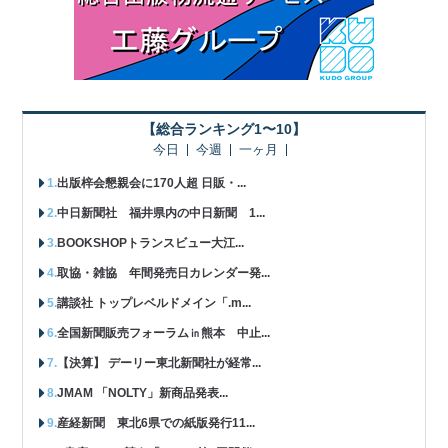
【総合ランキング1〜10】
今日
今週
一ヶ月
出版梓会懇親会に170人超 日販・...
中日新聞社 福井県内の中日新聞 1...
BOOKSHOPトランスビュー大江...
取協・雑協 年間発売日カレンダー発...
講談社 トップレベルドメイン「.m...
全国新聞販売フォーラム㏌熊本 中止...
【決算】 デーリー東北新聞社が経常...
JMAM 「NOLTY」新商品発表...
産経新聞 東北6県での紙版発行11...