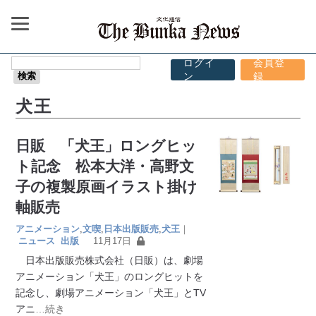
ログイ
会員登
ン
録
犬王
日販 「犬王」ロングヒッ
ト記念 松本大洋・高野文
子の複製原画イラスト掛け
軸販売
アニメーション
,
文喫
,
日本出版販売
,
犬王
｜
ニュース
出版
11月17日
日本出版販売株式会社（日販）は、劇場
アニメーション「犬王」のロングヒットを
記念し、劇場アニメーション「犬王」とTV
アニ
…続き