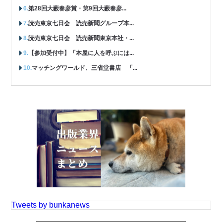
第28回大藪春彦賞・第9回大藪春彦...
読売東京七日会 読売新聞グループ本...
読売東京七日会 読売新聞東京本社・...
【参加受付中】「本屋に人を呼ぶには...
マッチングワールド、三省堂書店 「...
Tweets by bunkanews