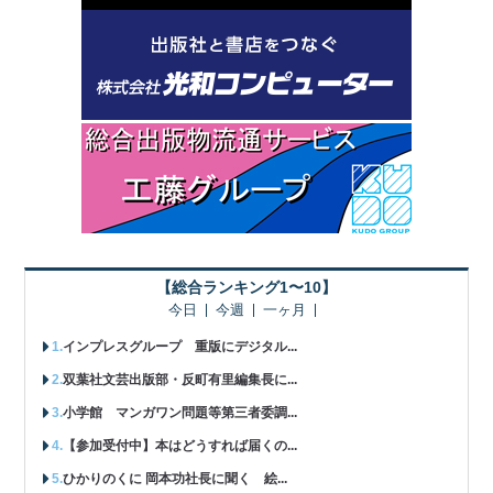
【総合ランキング1〜10】
今日
今週
一ヶ月
インプレスグループ 重版にデジタル...
双葉社文芸出版部・反町有里編集長に...
小学館 マンガワン問題等第三者委調...
【参加受付中】本はどうすれば届くの...
ひかりのくに 岡本功社長に聞く 絵...