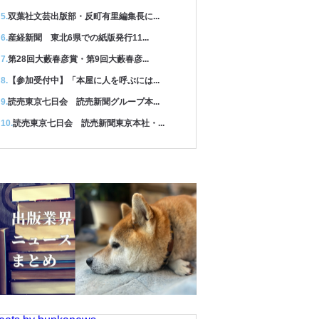
双葉社文芸出版部・反町有里編集長に...
産経新聞 東北6県での紙版発行11...
第28回大藪春彦賞・第9回大藪春彦...
【参加受付中】「本屋に人を呼ぶには...
読売東京七日会 読売新聞グループ本...
読売東京七日会 読売新聞東京本社・...