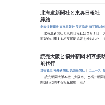
北海道新聞社と東奥日報社 
締結
北海道新聞社
,
東奥日報社
,
災害協定
,
相互援助協
北海道新聞社と東奥日報社は２月１日、大
面製作に関する相互援助協定を締結した。
読売大阪と福井新聞 相互援
刷代行
災害協定
,
福井新聞社
,
読売新聞社
｜
ニュース
読売新聞大阪本社（大阪市）と福井新聞社
聞発行に関する相互援助
…続き