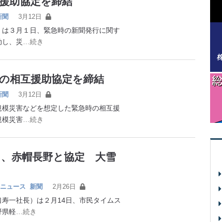
援助協定を締結
新聞
3月12日
は３月１日、緊急時の新聞発行に関す
効し、災
…続き
の相互援助協定を締結
新聞
3月12日
模災害などを想定した緊急時の相互援
規模災害
…続き
ス、赤帽長野と協定 大雪
ニュース
新聞
2月26日
寿一社長）は２月14日、市民タイムス
野県軽
…続き