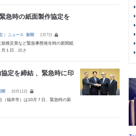
緊急時の紙面製作協定を
定
｜
ニュース
新聞
2月7日
規模災害など緊急事態発生時の新聞紙
４月１日
…続き
助協定を締結 、緊急時に印
新聞
10月11日
（福井市）は10月７日、緊急時の新