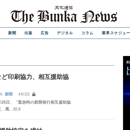
新聞
出版
広告
デジタル
コラム
業界スケジュ
など印刷協力、相互援助協
ス
新聞
4月3日
25日、「緊急時の新聞発行相互援助協
災、風
…続き