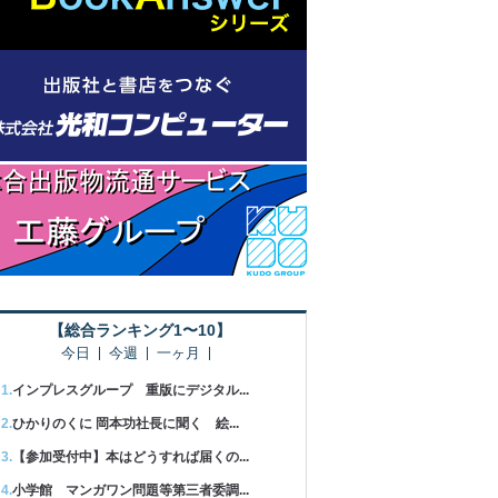
【総合ランキング1〜10】
今日
今週
一ヶ月
インプレスグループ 重版にデジタル...
ひかりのくに 岡本功社長に聞く 絵...
【参加受付中】本はどうすれば届くの...
小学館 マンガワン問題等第三者委調...