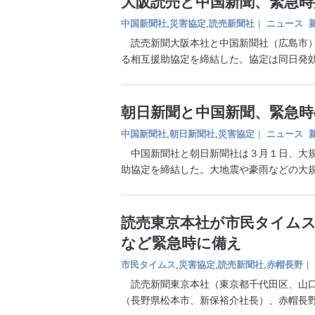
大阪読売と中国新聞、緊急時
中国新聞社
,
災害協定
,
読売新聞社
｜
ニュース
読売新聞大阪本社と中国新聞社（広島市）
る相互援助協定を締結した。協定は同日発
朝日新聞と中国新聞、緊急時
中国新聞社
,
朝日新聞社
,
災害協定
｜
ニュース
中国新聞社と朝日新聞社は３月１日、大規
助協定を締結した。大地震や豪雨などの大
読売東京本社が市民タイム
など緊急時に備え
市民タイムス
,
災害協定
,
読売新聞社
,
赤帽長野
｜
読売新聞東京本社（東京都千代田区、山口
（長野県松本市、新保裕介社長）、赤帽長