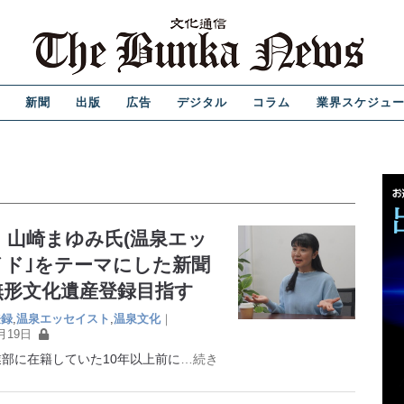
新聞
出版
広告
デジタル
コラム
業界スケジュ
 山崎まゆみ氏(温泉エッ
イド｣をテーマにした新聞
無形文化遺産登録目指す
登録
,
温泉エッセイスト
,
温泉文化
｜
月19日
に在籍していた10年以上前に
…続き