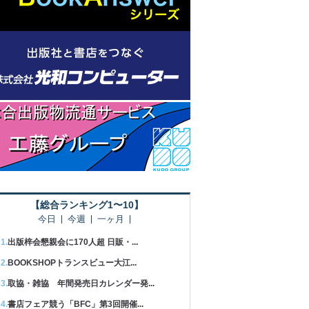
【総合ランキング1〜10】
今日
今週
一ヶ月
出版梓会懇親会に170人超 日販・...
BOOKSHOPトランスビュー大江...
取協・雑協 年間発売日カレンダー発...
書店フェア競う「BFC」第3回開催...