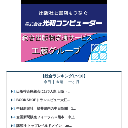
【総合ランキング1〜10】
今日
今週
一ヶ月
出版梓会懇親会に170人超 日販・...
BOOKSHOPトランスビュー大江...
中日新聞社 福井県内の中日新聞 1...
全国新聞販売フォーラム㏌熊本 中止...
講談社 トップレベルドメイン「.m...