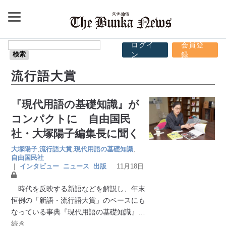
ログイ
会員登
ン
録
流行語大賞
『現代用語の基礎知識』が
コンパクトに 自由国民
社・大塚陽子編集長に聞く
大塚陽子
,
流行語大賞
,
現代用語の基礎知識
,
自由国民社
｜
インタビュー
ニュース
出版
11月18日
時代を反映する新語などを解説し、年末
恒例の「新語・流行語大賞」のベースにも
なっている事典『現代用語の基礎知識』
…
続き