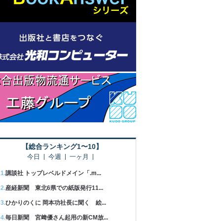
【総合ランキング1〜10】
今日
今週
一ヶ月
講談社 トップレベルドメイン「.m...
産経新聞 東北6県での紙版発行11...
ひかりのくに 岡本功社長に聞く 絵...
毎日新聞 宮﨑優さん起用の新CM放...