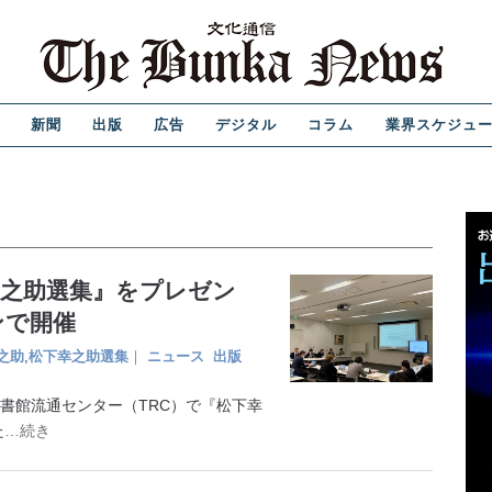
新聞
出版
広告
デジタル
コラム
業界スケジュ
下幸之助選集』をプレゼン
ンで開催
之助
,
松下幸之助選集
｜
ニュース
出版
図書館流通センター（TRC）で『松下幸
た
…続き