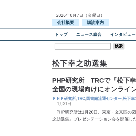
2026年8月7日（金曜日）
会社概要
購読案内
トップ
ニュース総合
インタビュー
松下幸之助選集
PHP研究所 TRCで『松
全国の現場向けにオンライ
ＰＨＰ研究所
,
TRC
,
図書館流通センター
,
松下幸
1月31日
PHP研究所は1月20日、東京・文京区の
之助選集』プレゼンテーション会を開催し