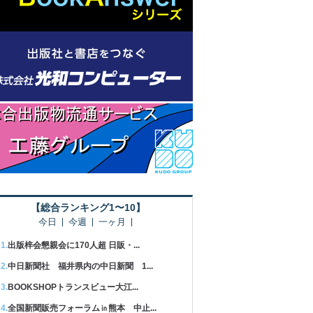
【総合ランキング1〜10】
今日
今週
一ヶ月
出版梓会懇親会に170人超 日販・...
中日新聞社 福井県内の中日新聞 1...
BOOKSHOPトランスビュー大江...
全国新聞販売フォーラム㏌熊本 中止...