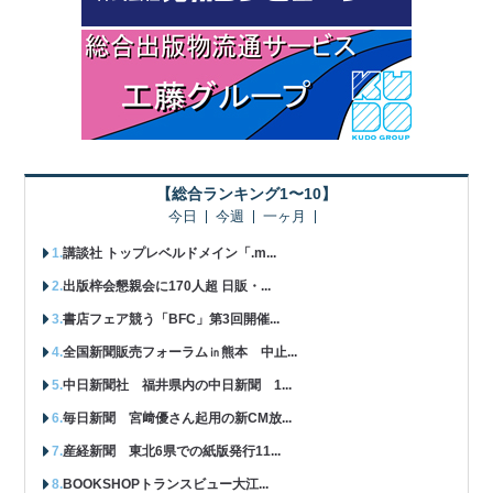
【総合ランキング1〜10】
今日
今週
一ヶ月
講談社 トップレベルドメイン「.m...
出版梓会懇親会に170人超 日販・...
書店フェア競う「BFC」第3回開催...
全国新聞販売フォーラム㏌熊本 中止...
中日新聞社 福井県内の中日新聞 1...
毎日新聞 宮﨑優さん起用の新CM放...
産経新聞 東北6県での紙版発行11...
BOOKSHOPトランスビュー大江...