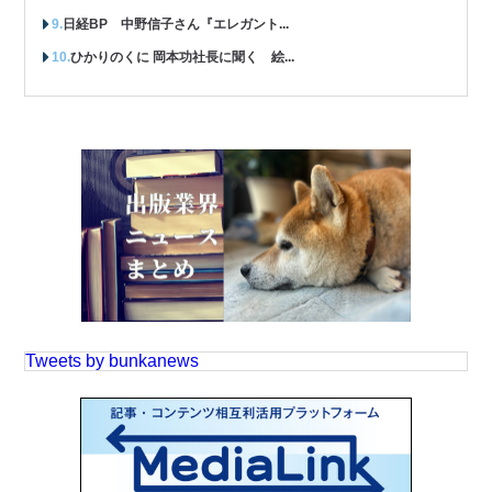
日経BP 中野信子さん『エレガント...
ひかりのくに 岡本功社長に聞く 絵...
Tweets by bunkanews