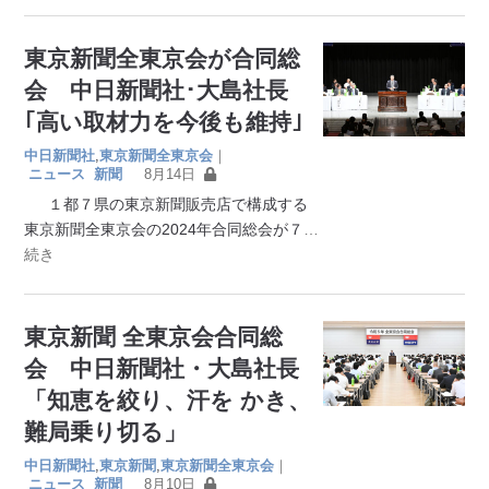
東京新聞全東京会が合同総
会 中日新聞社･大島社長
｢高い取材力を今後も維持｣
中日新聞社
,
東京新聞全東京会
｜
ニュース
新聞
8月14日
１都７県の東京新聞販売店で構成する
東京新聞全東京会の2024年合同総会が７
…
続き
東京新聞 全東京会合同総
会 中日新聞社・大島社長
「知恵を絞り、汗を かき、
難局乗り切る」
中日新聞社
,
東京新聞
,
東京新聞全東京会
｜
ニュース
新聞
8月10日