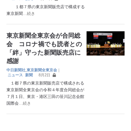
１都７県の東京新聞販売店で構成する
東京新聞
…続き
東京新聞全東京会が合同総
会 コロナ禍でも読者との
「絆」守った新聞販売店に
感謝
中日新聞社
,
東京新聞全東京会
｜
ニュース
新聞
8月2日
１都７県の東京新聞販売店で構成される
東京新聞全東京会の令和４年度合同総会が
７月１日、東京・港区三田の笹川記念会館
国際会
…続き