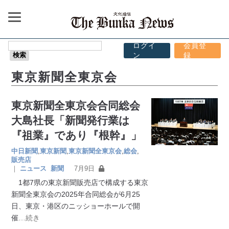
ログイ
会員登
ン
録
東京新聞全東京会
東京新聞全東京会合同総会
大島社長「新聞発行業は
『祖業』であり『根幹』」
中日新聞
,
東京新聞
,
東京新聞全東京会
,
総会
,
販売店
｜
ニュース
新聞
7月9日
1都7県の東京新聞販売店で構成する東京
新聞全東京会の2025年合同総会が6月25
日、東京・港区のニッショーホールで開
催
…続き