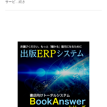
サービ
…続き