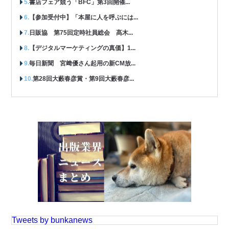
書店フェア競う「BFC」第3回開催...
【参加受付中】「本屋に人を呼ぶには...
日販協 第75回定時社員総会 髙木...
【デジタルマーケティングの真価】1...
毎日新聞 宮﨑優さん起用の新CM放...
第28回大藪春彦賞・第9回大藪春彦...
Tweets by bunkanews