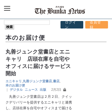
ログイ
会員登
ン
録
本のお届け便
丸善ジュンク堂書店とエニ
キャリ 店頭在庫を自宅や
オフィスに届けるサービス
開始
エニキャリ
,
丸善ジュンク堂書店
,
書店
,
本のお届け便
｜
デジタル
ニュース
出版
2月2日
丸善ジュンク堂書店は２月２日、クイッ
クデリバリーを提供するエニキャリと連携
し、店頭在庫を自宅やオフィスまで届ける