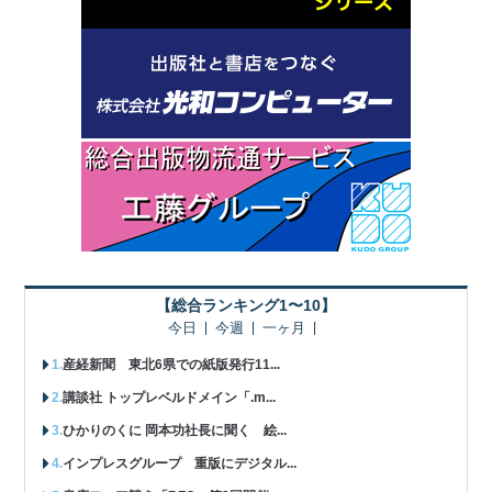
【総合ランキング1〜10】
今日
今週
一ヶ月
産経新聞 東北6県での紙版発行11...
講談社 トップレベルドメイン「.m...
ひかりのくに 岡本功社長に聞く 絵...
インプレスグループ 重版にデジタル...